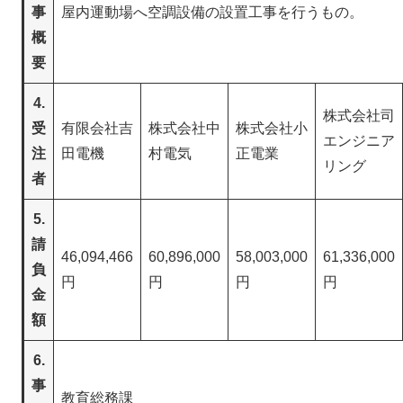
事
屋内運動場へ空調設備の設置工事を行うもの。
概
要
4.
株式会社司
受
有限会社吉
株式会社中
株式会社小
エンジニア
注
田電機
村電気
正電業
リング
者
5.
請
46,094,466
60,896,000
58,003,000
61,336,000
負
円
円
円
円
金
額
6.
事
教育総務課