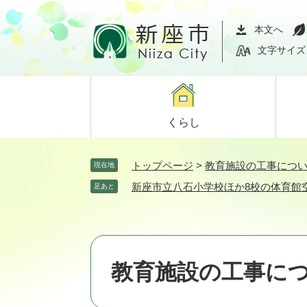
ペ
メ
ー
ニ
本文へ
ジ
ュ
文字サイズ
の
ー
先
を
頭
飛
で
ば
くらし
す。
し
て
本
トップページ
>
教育施設の工事につ
現在地
文
新座市立八石小学校ほか8校の体育館
足あと
へ
教育施設の工事に