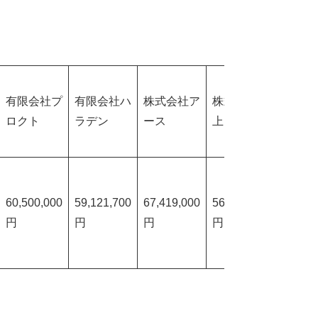
有限会社プ
有限会社ハ
株式会社ア
株式会社井
馬場電
ロクト
ラデン
ース
上電気
業株式
60,500,000
59,121,700
67,419,000
56,760,000
56,474
円
円
円
円
円