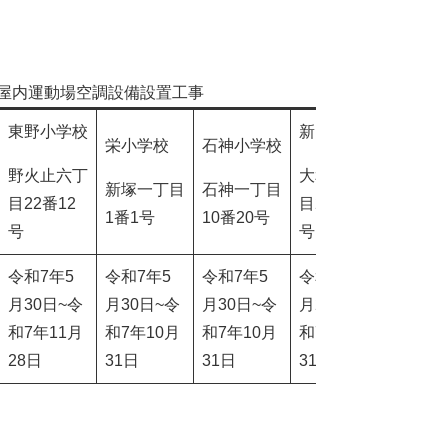
校屋内運動場空調設備設置工事
東野小学校
新開小学校
陣屋小
栄小学校
石神小学校
野火止六丁
大和田一丁
野火止
新塚一丁目
石神一丁目
目22番12
目22番10
目18番
1番1号
10番20号
号
号
号
令和7年5
令和7年5
令和7年5
令和7年5
令和7
月30日~令
月30日~令
月30日~令
月23日~令
月30日
和7年11月
和7年10月
和7年10月
和7年10月
和7年1
28日
31日
31日
31日
31日