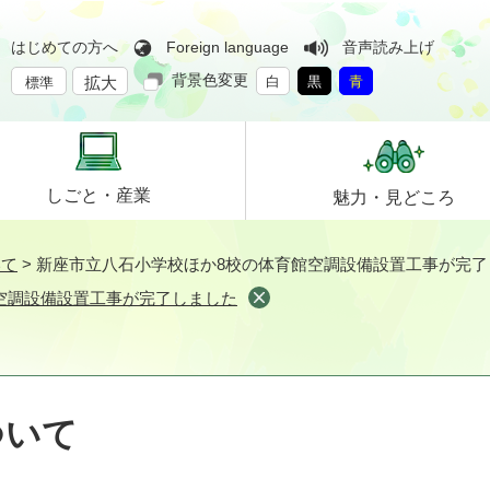
はじめての方へ
Foreign language
音声読み上げ
背景色変更
拡大
白
黒
青
標準
しごと・
産業
魅力・
見どころ
いて
>
新座市立八石小学校ほか8校の体育館空調設備設置工事が完了
空調設備設置工事が完了しました
ついて