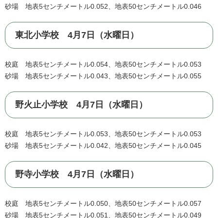
砂場 地表5センチメートル0.052、地表50センチメートル0.046
東北小学校 4月7日（水曜日）
校庭 地表5センチメートル0.054、地表50センチメートル0.053
砂場 地表5センチメートル0.043、地表50センチメートル0.055
野火止小学校 4月7日（水曜日）
校庭 地表5センチメートル0.053、地表50センチメートル0.053
砂場 地表5センチメートル0.042、地表50センチメートル0.045
野寺小学校 4月7日（水曜日）
校庭 地表5センチメートル0.050、地表50センチメートル0.057
砂場 地表5センチメートル0.051、地表50センチメートル0.049