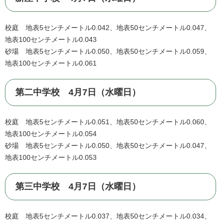
校庭 地表5センチメートル0.042、地表50センチメートル0.047、
地表100センチメートル0.043
砂場 地表5センチメートル0.050、地表50センチメートル0.059、
地表100センチメートル0.061
第二中学校 4月7日（水曜日）
校庭 地表5センチメートル0.051、地表50センチメートル0.060、
地表100センチメートル0.054
砂場 地表5センチメートル0.050、地表50センチメートル0.047、
地表100センチメートル0.053
第三中学校 4月7日（水曜日）
校庭 地表5センチメートル0.037、地表50センチメートル0.034、