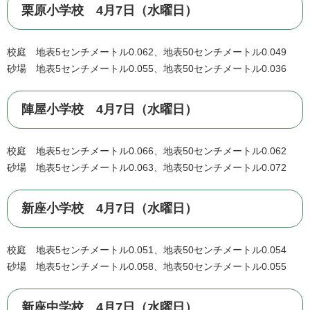
栗原小学校 4月7日（水曜日）
校庭 地表5センチメートル0.062、地表50センチメートル0.049
砂場 地表5センチメートル0.055、地表50センチメートル0.036
陣屋小学校 4月7日（水曜日）
校庭 地表5センチメートル0.066、地表50センチメートル0.062
砂場 地表5センチメートル0.063、地表50センチメートル0.072
新座小学校 4月7日（水曜日）
校庭 地表5センチメートル0.051、地表50センチメートル0.054
砂場 地表5センチメートル0.058、地表50センチメートル0.055
新座中学校 4月7日（水曜日）