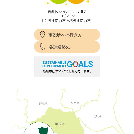
市役所への行き方
各課連絡先