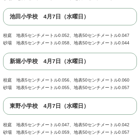
池田小学校 4月7日（水曜日）
校庭 地表5センチメートル0.052、地表50センチメートル0.047
砂場 地表5センチメートル0.058、地表50センチメートル0.044
新堀小学校 4月7日（水曜日）
校庭 地表5センチメートル0.056、地表50センチメートル0.060
砂場 地表5センチメートル0.055、地表50センチメートル0.057
東野小学校 4月7日（水曜日）
校庭 地表5センチメートル0.047、地表50センチメートル0.042
砂場 地表5センチメートル0.059、地表50センチメートル0.057