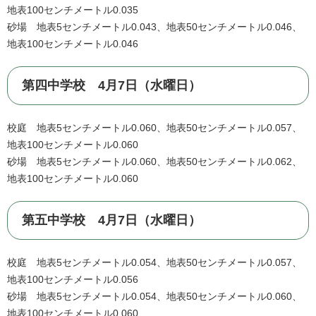
地表100センチメートル0.035
砂場 地表5センチメートル0.043、地表50センチメートル0.046、
地表100センチメートル0.046
第四中学校 4月7日（水曜日）
校庭 地表5センチメートル0.060、地表50センチメートル0.057、
地表100センチメートル0.060
砂場 地表5センチメートル0.060、地表50センチメートル0.062、
地表100センチメートル0.060
第五中学校 4月7日（水曜日）
校庭 地表5センチメートル0.054、地表50センチメートル0.057、
地表100センチメートル0.056
砂場 地表5センチメートル0.054、地表50センチメートル0.060、
地表100センチメートル0.060