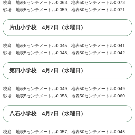
校庭 地表5センチメートル0.063、地表50センチメートル0.073
砂場 地表5センチメートル0.059、地表50センチメートル0.071
片山小学校 4月7日（水曜日）
校庭 地表5センチメートル0.045、地表50センチメートル0.041
砂場 地表5センチメートル0.048、地表50センチメートル0.042
第四小学校 4月7日（水曜日）
校庭 地表5センチメートル0.049、地表50センチメートル0.049
砂場 地表5センチメートル0.058、地表50センチメートル0.060
八石小学校 4月7日（水曜日）
校庭 地表5センチメートル0.057、地表50センチメートル0.045