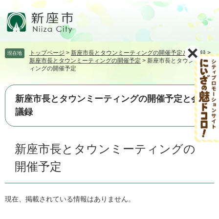
ペ
メ
ー
ニ
ジ
ュ
の
ー
先
を
トップページ
>
新座市長とタウンミーティングの開催予定と会議録
>
現在地
頭
飛
新座市長とタウンミーティングの開催予定
>
新座市長とタウンミーテ
で
ば
ィングの開催予定
す。
し
て
本
新座市長とタウンミーティングの開催予定と会
文
議録
へ
本
新座市長とタウンミーティングの
文
開催予定
現在、掲載されている情報はありません。