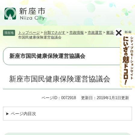
ペ
メ
ー
ニ
ジ
ュ
の
ー
先
を
トップページ
>
分類でさがす
>
市政情報
>
市政運営
>
審議会等
>
新座
現在地
頭
飛
市国民健康保険運営協議会
で
ば
す。
し
て
新座市国民健康保険運営協議会
本
文
本
へ
新座市国民健康保険運営協議会
文
ページID：0072918
更新日：2019年1月1日更新
ページ内目次