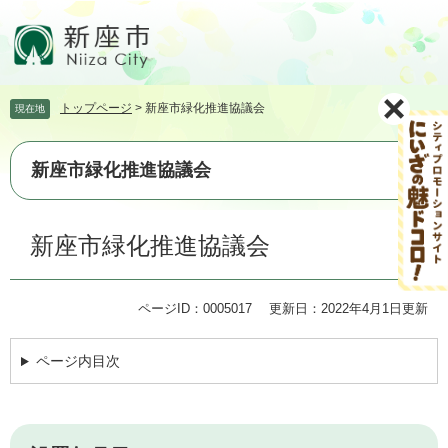
ペ
メ
ー
ニ
ジ
ュ
の
ー
先
を
トップページ
>
新座市緑化推進協議会
現在地
頭
飛
で
ば
す。
し
新座市緑化推進協議会
て
本
文
本
新座市緑化推進協議会
へ
文
ページID：0005017
更新日：2022年4月1日更新
ページ内目次