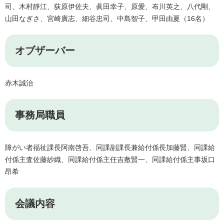
司、木村靜江、荻原伊佐夫、眞田幸子、原愛、布川英之、八代剛、
山田なぎさ、宮崎廣志、細谷忠司、中島智子、甲田由夏（16名）
オブザーバー​
赤木誠治
事務局職員
障がい者福祉課長阿南啓吾、同課副課長兼給付係長加藤賢、同課給
付係主査佐藤紗織、同課給付係主任吉敷賢一、同課給付係主事坂口
昂希
会議内容