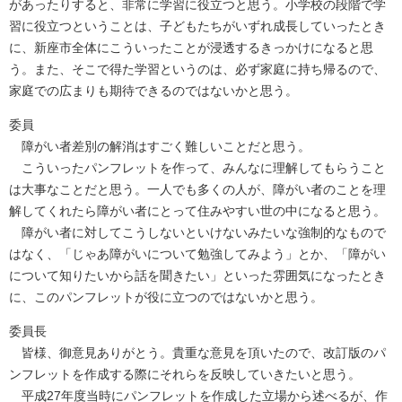
があったりすると、非常に学習に役立つと思う。小学校の段階で学
習に役立つということは、子どもたちがいずれ成長していったとき
に、新座市全体にこういったことが浸透するきっかけになると思
う。また、そこで得た学習というのは、必ず家庭に持ち帰るので、
家庭での広まりも期待できるのではないかと思う。
委員
障がい者差別の解消はすごく難しいことだと思う。
こういったパンフレットを作って、みんなに理解してもらうこと
は大事なことだと思う。一人でも多くの人が、障がい者のことを理
解してくれたら障がい者にとって住みやすい世の中になると思う。
障がい者に対してこうしないといけないみたいな強制的なもので
はなく、「じゃあ障がいについて勉強してみよう」とか、「障がい
について知りたいから話を聞きたい」といった雰囲気になったとき
に、このパンフレットが役に立つのではないかと思う。
委員長
皆様、御意見ありがとう。貴重な意見を頂いたので、改訂版のパ
ンフレットを作成する際にそれらを反映していきたいと思う。
平成27年度当時にパンフレットを作成した立場から述べるが、作