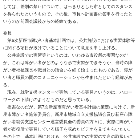
しては、差別の禁止について、はっきりとした市としてのスタンス
を得られたというもので、その後、市長へ計画書の答申を行ったと
いうのが前回会議後からの経緯である。
委員
第6次新座市障がい者基本計画では、公共施設における実習体験等
に関する項目が抜けていることについて意見を申し上げる。
公共施設での実習等というのは、いわゆる市役所の実習なのだ
が、これは障がい者がどのような形で実習ができそうか、当時の障
がい者福祉課長や職員との話合いを経て始まったものである。障が
い者と職員の間のコミュニケーションから生まれたという経緯があ
る。
現在、就労支援センターで実施している実習というのは、ハロー
ワークの下請けのようなものだと思っている。
提案なのだが、第7次新座市障がい者基本計画の策定に向けて、新
座市障がい者施策委員会、新座市地域自立支援協議会及び新座市障
がい者就労支援センター運営委員会の委員の方々に、実際に障がい
者が市役所で実習している様子を収めたビデオを見てもらいたい。
その上で、基本計画における、公共施設での実習の文言の取扱いに