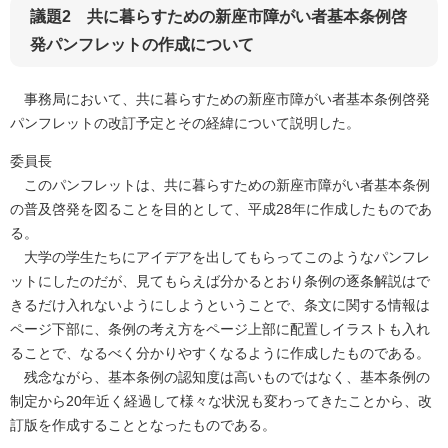
議題2 共に暮らすための新座市障がい者基本条例啓
発パンフレットの作成について
事務局において、共に暮らすための新座市障がい者基本条例啓発
パンフレットの改訂予定とその経緯について説明した。
委員長
このパンフレットは、共に暮らすための新座市障がい者基本条例
の普及啓発を図ることを目的として、平成28年に作成したものであ
る。
大学の学生たちにアイデアを出してもらってこのようなパンフレ
ットにしたのだが、見てもらえば分かるとおり条例の逐条解説はで
きるだけ入れないようにしようということで、条文に関する情報は
ページ下部に、条例の考え方をページ上部に配置しイラストも入れ
ることで、なるべく分かりやすくなるように作成したものである。
残念ながら、基本条例の認知度は高いものではなく、基本条例の
制定から20年近く経過して様々な状況も変わってきたことから、改
訂版を作成することとなったものである。