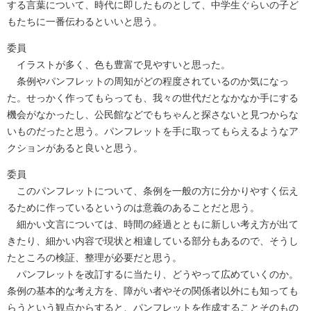
する言葉について、時代に即したものとして、中学生ぐらいの子ど
もたちに一番伝わるといいと思う。
委員
イラストが多く、色も豊富で見やすいと思った。
条例やパンフレットの周知がどの程度されているのか気になっ
た。せっかく作ってもらっても、我々の世代だとなかなか手にする
機会がなかったし、公民館などでもちゃんと探さないと見つからな
いものだったと思う。パンフレットを手に取ってもらえるようなア
クションがあると良いと思う。
委員
このパンフレットについて、条例を一般の方に分かりやすく伝え
るために作っているというのは意義のあることだと思う。
細かい文言については、時間の経過とともに新しい考え方が出て
きたり、細かい内容で現状と相違している部分もあるので、そうし
たところの検証、整理が必要だと思う。
パンフレットを改訂するに当たり、どうやって広めていくのか。
条例の基本的な考え方を、障がい者やその関係者以外にも知っても
らうという観点からすると、パンフレットを作成することそのもの