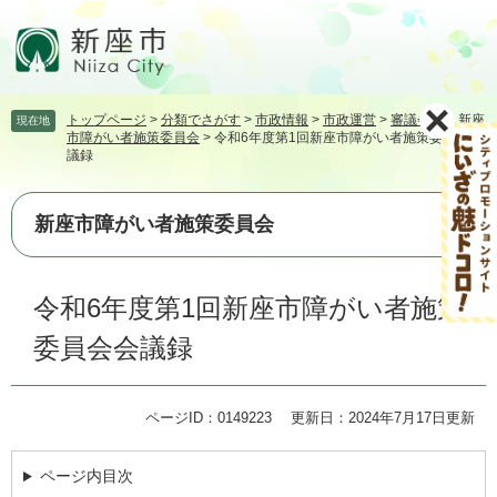
ペ
メ
ー
ニ
ジ
ュ
の
ー
先
を
トップページ
>
分類でさがす
>
市政情報
>
市政運営
>
審議会等
>
新座
現在地
頭
飛
市障がい者施策委員会
>
令和6年度第1回新座市障がい者施策委員会会
で
ば
議録
す。
し
て
本
新座市障がい者施策委員会
文
へ
本
令和6年度第1回新座市障がい者施策
文
委員会会議録
ページID：0149223
更新日：2024年7月17日更新
ページ内目次