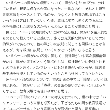
4・5ページの障がいの説明について、障がいを6つの区分に分け
ているが、根拠は何なのか気になった。手帳なのか、それとも障害
者基本法をベースとしているのか。少なくとも教育の現場ではこう
いった分け方はしていない。今後、教育現場でも使うのであれば、
何を根拠にした説明なのかちゃんと伝えることが重要だと思う。
例えば、4ページの知的障がいに関する説明は、障がいを後天的な
ものとして捉えていると感じた。多くは先天的な障がいとしての知
的障がいであるので、他の障がいの説明に関しても同様のことが言
えるが、何を根拠に説明していくのかという話になると思う。
4・5ページの障がいの区分に関して、発達障がいや高次脳機能障
がいは、障がい者手帳という観点からは、精神障がいに分類される
ものであると思う。パンフレットにおける障がいの区分が、障害者
基本法を根拠としているのかというところも検討してもらいたい。
5ページ下部の説明について、市の計画の中では「障壁」という説
明がある。「障がい」と「障壁」の言葉の使い方がもう少しはっき
りすると、教育現場でも使いやすいと思う。
11ページ下部のバリアフリーの考え方について、世の中では「バ
リアフリー」という言葉も必要だが、子どもたちの間や教育現場で
は「ユニバーサル」という言葉の方が適切だと思う。新座市の、