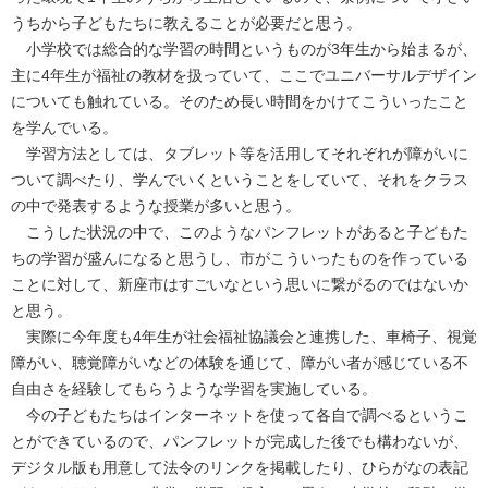
うちから子どもたちに教えることが必要だと思う。
小学校では総合的な学習の時間というものが3年生から始まるが、
主に4年生が福祉の教材を扱っていて、ここでユニバーサルデザイン
についても触れている。そのため長い時間をかけてこういったこと
を学んでいる。
学習方法としては、タブレット等を活用してそれぞれが障がいに
ついて調べたり、学んでいくということをしていて、それをクラス
の中で発表するような授業が多いと思う。
こうした状況の中で、このようなパンフレットがあると子どもた
ちの学習が盛んになると思うし、市がこういったものを作っている
ことに対して、新座市はすごいなという思いに繋がるのではないか
と思う。
実際に今年度も4年生が社会福祉協議会と連携した、車椅子、視覚
障がい、聴覚障がいなどの体験を通じて、障がい者が感じている不
自由さを経験してもらうような学習を実施している。
今の子どもたちはインターネットを使って各自で調べるというこ
とができているので、パンフレットが完成した後でも構わないが、
デジタル版も用意して法令のリンクを掲載したり、ひらがなの表記