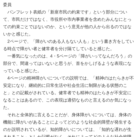
委員
パンフレット表紙の「新座市民の約束です」という部分につい
て、市民だけではなく、市役所や市内事業者を含めたみんなにとっ
ての約束ごとではないのか、という意見が他の人から出るのではな
いかと感じた。
2ページで、「障がいのある人もない人も」という書き方をしてい
る時点で障がい者と健常者を分け隔てしていると感じた。
一番気になったのは、4・5ページの「障がいってなんだろう」の
部分で、間違ってはいないと思うが、首をかしげるような表現にな
っていると感じた。
4ページの精神障がいについての説明では、「精神のはたらきが不
安定になり、継続的に日常生活や社会生活に制限がある状態のこ
と」との記載がされている。健常者でも精神のはたらきが不安定に
なることはあるので、この表現は適切なものと言えるのか気になっ
た。
それと全体的に言えることだが、身体障がいについては、身体の
機能に障がいがあることによってどのような社会的障壁が発生する
のか説明されているが、知的障がいについては、「知的な遅れが生
まれること」としか記載がなく、それによってどのような社会的障