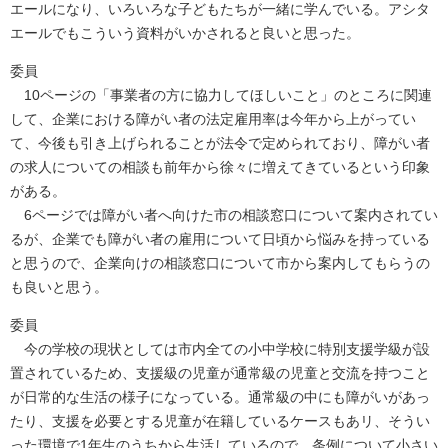
エールになり、いろいろな子どもたちが一緒に学んでいる。アシタ
エールでもこういう資料がいかされると良いと思った。
委員
10ページの「事業者の方に協力してほしいこと」のところに関連
して、企業における障がい者の法定雇用率は今年から上がってい
て、今後も引き上げられることが法令で定められており、障がい者
の求人についての相談も前年から徐々に増えてきているという印象
がある。
6ページでは障がい者へ向けた市の相談窓口について案内されてい
るが、企業でも障がい者の雇用について日頃から悩みを持っている
と思うので、企業向けの相談窓口について市から案内してもらうの
も良いと思う。
委員
今の学校の現状としては市内全ての小中学校に特別支援学級が設
置されているため、支援級の児童が通常級の児童と交流を持つこと
が日常的な生活の様子になっている。通常級の中にも障がいがあっ
たり、支援を必要とする児童が在籍しているケースもあリ、そうい
った環境で1年生のうちから生活しているので、条例について小さい