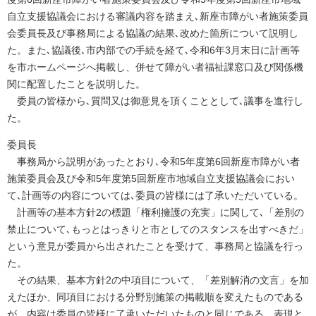
自立支援協議会における審議内容を踏まえ､新座市障がい者施策委員
会委員長及び事務局による協議の結果､改めた箇所について説明し
た。また､協議後､市内部での手続を経て､令和6年3月末日に計画等
を市ホームページへ掲載し、併せて障がい者福祉課窓口及び関係機
関に配置したことを説明した。
委員の皆様から､質問又は御意見を頂くこととして､議事を進行し
た。
委員長
事務局から説明があったとおり､令和5年度第6回新座市障がい者
施策委員会及び令和5年度第5回新座市地域自立支援協議会におい
て､計画等の内容については､委員の皆様には了承いただいている。
計画等の基本方針2の標題「権利擁護の充実」に関して､「差別の
禁止について､もっとはっきりと市としてのスタンスを出すべきだ」
という意見が委員から出されたことを受けて、事務局と協議を行っ
た。
その結果、基本方針2の中項目について、「差別解消の文言」を加
えたほか、同項目における分野別施策の掲載順を変えたものである
が、内容は委員の皆様に了承いただいたものと同じである。表現と