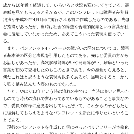
成から10年近く経過して、いろいろと状況も変わってきている。裏
表紙を見てもらえると分かるが、このパンフレットは障害者差別解
消法が平成28年4月1日に施行される前に作成したものである。先ほ
ど指摘があったが、当時は社会的障壁や合理的配慮という言葉が社
会に浸透していなかったため、あえてこういった表現を使ってい
る。
また、パンフレット4・5ページの障がいの区分については、障害
者基本法の区分と表現を引用したものである。先ほど委員の方から
お話しがあったが、高次脳機能障がいや発達障がい、難病といった
言葉が初めて登場したのもこのときである。今の感覚から見ると、
何だこれはと思うような表現も数多くあるが、当時とすると、かな
り強く踏み込んだ内容のものであった。
ただ、やはり10年という時の流れの中では、当時は良いと思った
ものでも時代の流れで変わってきているものがあることも事実なの
で、委員の皆様に意見を出していただいて、これからの子どもたち
に理解してもらえるようなパンフレットを新たに作りたいというこ
とである。
現行のパンフレットを作成した頃にやっとバリアフリーが本格化