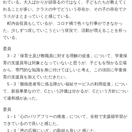
れている。大人ばかりが頑張るのではなく、子どもたちが教えてく
れることが多い。クラスの中でどういう存在か、その子の存在でク
ラスがまとまっていくと感じている。
町内会役員もしているが、コロナ禍で色々な行事ができなかっ
た。少しずつ戻していこうという状況で、活動が増えることを祈っ
ている。
委員
3－2「保育士及び教職員に対する理解の促進」について、学童保
育の支援員等は対象となっていないと思うが、子どもを預かる立場
から、専門的な知識を身に付けてほしいと考え、この項目に学童保
育の支援員を加えていただきたい。
5－3「難病患者等に係る障がい福祉サービスの利用促進」につい
て、新規事業なので、Cという評価は分かるが、Cという方針につい
て違和感があった。
委員
1－1「心のバリアフリーの推進」について、全校で支援籍学習が
できているので良いと感じた。
1－3「声の広報にいざ」の取組も良いと感じた。