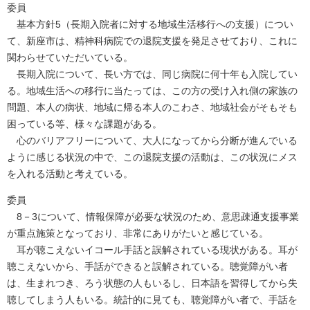
委員
基本方針5（長期入院者に対する地域生活移行への支援）につい
て、新座市は、精神科病院での退院支援を発足させており、これに
関わらせていただいている。
長期入院について、長い方では、同じ病院に何十年も入院してい
る。地域生活への移行に当たっては、この方の受け入れ側の家族の
問題、本人の病状、地域に帰る本人のこわさ、地域社会がそもそも
困っている等、様々な課題がある。
心のバリアフリーについて、大人になってから分断が進んでいる
ように感じる状況の中で、この退院支援の活動は、この状況にメス
を入れる活動と考えている。
委員
8－3について、情報保障が必要な状況のため、意思疎通支援事業
が重点施策となっており、非常にありがたいと感じている。
耳が聴こえないイコール手話と誤解されている現状がある。耳が
聴こえないから、手話ができると誤解されている。聴覚障がい者
は、生まれつき、ろう状態の人もいるし、日本語を習得してから失
聴してしまう人もいる。統計的に見ても、聴覚障がい者で、手話を