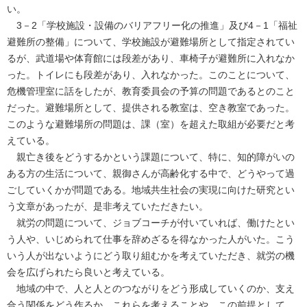
い。
3－2「学校施設・設備のバリアフリー化の推進」及び4－1「福祉
避難所の整備」について、学校施設が避難場所として指定されてい
るが、武道場や体育館には段差があり、車椅子が避難所に入れなか
った。トイレにも段差があり、入れなかった。このことについて、
危機管理室に話をしたが、教育委員会の予算の問題であるとのこと
だった。避難場所として、提供される教室は、空き教室であった。
このような避難場所の問題は、課（室）を超えた取組が必要だと考
えている。
親亡き後をどうするかという課題について、特に、知的障がいの
ある方の生活について、親御さんが高齢化する中で、どうやって過
ごしていくかが問題である。地域共生社会の実現に向けた研究とい
う文章があったが、是非考えていただきたい。
就労の問題について、ジョブコーチが付いていれば、働けたとい
う人や、いじめられて仕事を辞めざるを得なかった人がいた。こう
いう人が出ないようにどう取り組むかを考えていただき、就労の機
会を広げられたら良いと考えている。
地域の中で、人と人とのつながりをどう形成していくのか、支え
合う関係をどう作るか、これらを考えることや、この前提として、