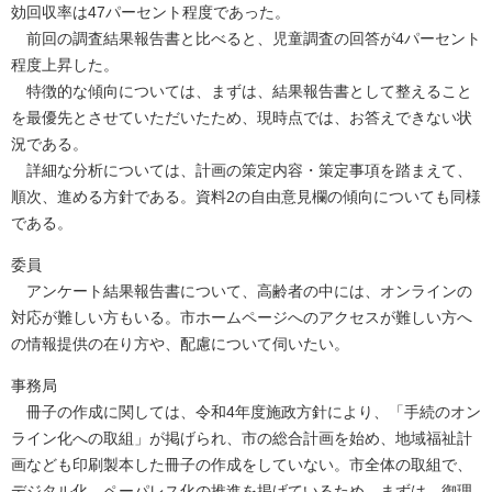
効回収率は47パーセント程度であった。
前回の調査結果報告書と比べると、児童調査の回答が4パーセント
程度上昇した。
特徴的な傾向については、まずは、結果報告書として整えること
を最優先とさせていただいたため、現時点では、お答えできない状
況である。
詳細な分析については、計画の策定内容・策定事項を踏まえて、
順次、進める方針である。資料2の自由意見欄の傾向についても同様
である。
委員
アンケート結果報告書について、高齢者の中には、オンラインの
対応が難しい方もいる。市ホームページへのアクセスが難しい方へ
の情報提供の在り方や、配慮について伺いたい。
事務局
冊子の作成に関しては、令和4年度施政方針により、「手続のオン
ライン化への取組」が掲げられ、市の総合計画を始め、地域福祉計
画なども印刷製本した冊子の作成をしていない。市全体の取組で、
デジタル化、ペーパレス化の推進を掲げているため、まずは、御理