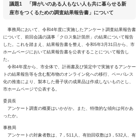
議題1 「障がいのある人もない人も共に暮らせる新
座市をつくるための調査結果報告書」について
事務局において、令和4年度に実施したアンケート調査結果報告書
について、前回会議の議事「クロス集計箇所」の結果について報告
した。これを踏まえ、結果報告書を整え、令和5年3月31日から、市
ホームページにおいて結果報告書を公表することについて報告し
た。
令和4年度から、市全体で、計画書及び策定中で実施するアンケー
トの結果報告等を含む配布物のオンライン化への移行、ペーパレス
化の推進により、製本した冊子状の成果品は作成しないものとし、
市ホームページで公表する。
委員長
アンケート調査の概要はいかがか。また、特徴的な傾向は何かあ
ったか。
事務局
アンケートの対象者数は、7，511人、有効回収数は3，532人、有