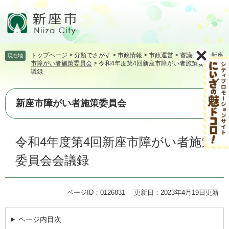
ペ
メ
ー
ニ
ジ
ュ
の
ー
先
を
トップページ
>
分類でさがす
>
市政情報
>
市政運営
>
審議会等
>
新座
現在地
頭
飛
市障がい者施策委員会
>
令和4年度第4回新座市障がい者施策委員会会
で
ば
議録
す。
し
て
本
新座市障がい者施策委員会
文
へ
本
令和4年度第4回新座市障がい者施策
文
委員会会議録
ページID：0126831
更新日：2023年4月19日更新
ページ内目次