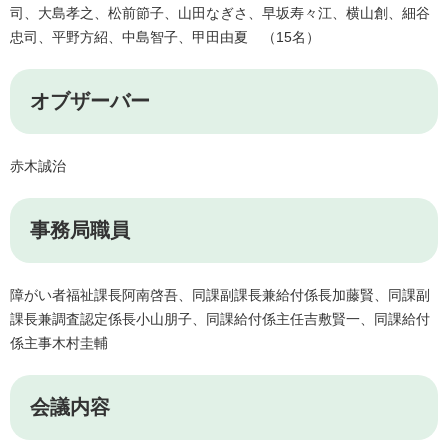
司、大島孝之、松前節子、山田なぎさ、早坂寿々江、横山創、細谷
忠司、平野方紹、中島智子、甲田由夏 （15名）
オブザーバー
赤木誠治
事務局職員
障がい者福祉課長阿南啓吾、同課副課長兼給付係長加藤賢、同課副
課長兼調査認定係長小山朋子、同課給付係主任吉敷賢一、同課給付
係主事木村圭輔
会議内容