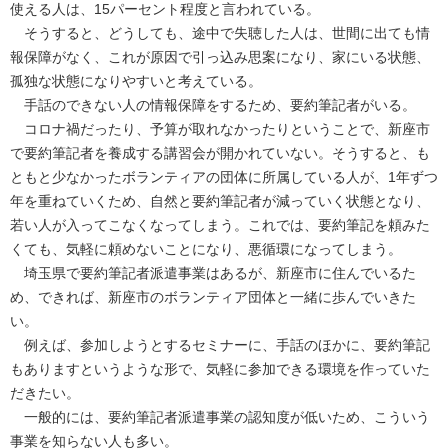
使える人は、15パーセント程度と言われている。
そうすると、どうしても、途中で失聴した人は、世間に出ても情
報保障がなく、これが原因で引っ込み思案になり、家にいる状態、
孤独な状態になりやすいと考えている。
手話のできない人の情報保障をするため、要約筆記者がいる。
コロナ禍だったり、予算が取れなかったりということで、新座市
で要約筆記者を養成する講習会が開かれていない。そうすると、も
ともと少なかったボランティアの団体に所属している人が、1年ずつ
年を重ねていくため、自然と要約筆記者が減っていく状態となり、
若い人が入ってこなくなってしまう。これでは、要約筆記を頼みた
くても、気軽に頼めないことになり、悪循環になってしまう。
埼玉県で要約筆記者派遣事業はあるが、新座市に住んでいるた
め、できれば、新座市のボランティア団体と一緒に歩んでいきた
い。
例えば、参加しようとするセミナーに、手話のほかに、要約筆記
もありますというような形で、気軽に参加できる環境を作っていた
だきたい。
一般的には、要約筆記者派遣事業の認知度が低いため、こういう
事業を知らない人も多い。