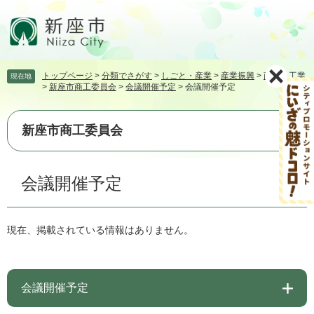
ペ
メ
ー
ニ
ジ
ュ
の
ー
先
を
トップページ
>
分類でさがす
>
しごと・産業
>
産業振興
>
商業・工業
現在地
頭
飛
>
新座市商工委員会
>
会議開催予定
>
会議開催予定
で
ば
す。
し
て
新座市商工委員会
本
文
本
へ
会議開催予定
文
現在、掲載されている情報はありません。
会議開催予定