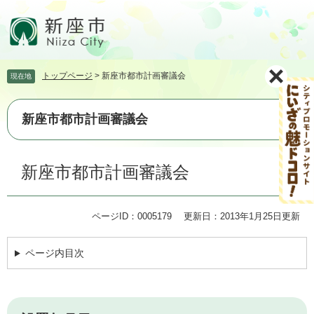
ペ
メ
ー
ニ
ジ
ュ
の
ー
先
を
トップページ
>
新座市都市計画審議会
現在地
頭
飛
で
ば
す。
し
新座市都市計画審議会
て
本
文
本
新座市都市計画審議会
へ
文
ページID：0005179
更新日：2013年1月25日更新
ページ内目次