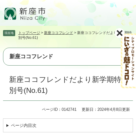
ペ
メ
ー
ニ
ジ
ュ
の
ー
先
を
トップページ
>
新座ココフレンド
>
新座ココフレンドだより新学期特
現在地
頭
飛
別号(No.61)
で
ば
す。
し
て
新座ココフレンド
本
文
本
へ
新座ココフレンドだより新学期特
文
別号(No.61)
ページID：0142741
更新日：2024年4月8日更新
ページ内目次