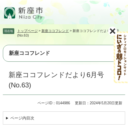
ペ
メ
ー
ニ
ジ
ュ
の
ー
先
を
トップページ
>
新座ココフレンド
>
新座ココフレンドだより6月号
現在地
頭
飛
(No.63)
で
ば
す。
し
て
新座ココフレンド
本
文
本
へ
新座ココフレンドだより6月号
文
(No.63)
ページID：0144986
更新日：2024年5月20日更新
ページ内目次