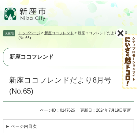
ペ
メ
ー
ニ
ジ
ュ
の
ー
先
を
トップページ
>
新座ココフレンド
>
新座ココフレンドだより8月号
現在地
頭
飛
(No.65)
で
ば
す。
し
て
新座ココフレンド
本
文
本
へ
新座ココフレンドだより8月号
文
(No.65)
ページID：0147626
更新日：2024年7月19日更新
ページ内目次