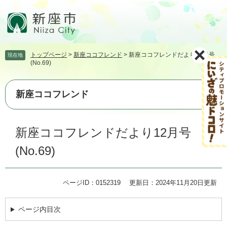
ペ
メ
ー
ニ
ジ
ュ
の
ー
先
を
トップページ
>
新座ココフレンド
>
新座ココフレンドだより12月号
現在地
頭
飛
(No.69)
で
ば
す。
し
て
新座ココフレンド
本
文
本
へ
新座ココフレンドだより12月号
文
(No.69)
ページID：0152319
更新日：2024年11月20日更新
ページ内目次