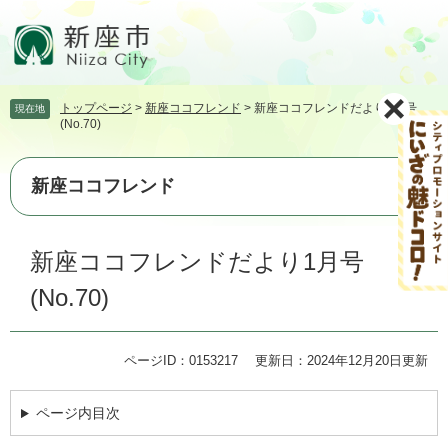
ペ
メ
ー
ニ
ジ
ュ
の
ー
先
を
トップページ
>
新座ココフレンド
>
新座ココフレンドだより1月号
現在地
頭
飛
(No.70)
で
ば
す。
し
て
新座ココフレンド
本
文
本
へ
新座ココフレンドだより1月号
文
(No.70)
ページID：0153217
更新日：2024年12月20日更新
ページ内目次