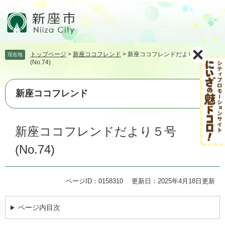
ペ
メ
ー
ニ
ジ
ュ
の
ー
先
を
トップページ
>
新座ココフレンド
>
新座ココフレンドだより５号
現在地
頭
飛
(No.74)
で
ば
す。
し
て
新座ココフレンド
本
文
本
へ
新座ココフレンドだより５号
文
(No.74)
ページID：0158310
更新日：2025年4月18日更新
ページ内目次