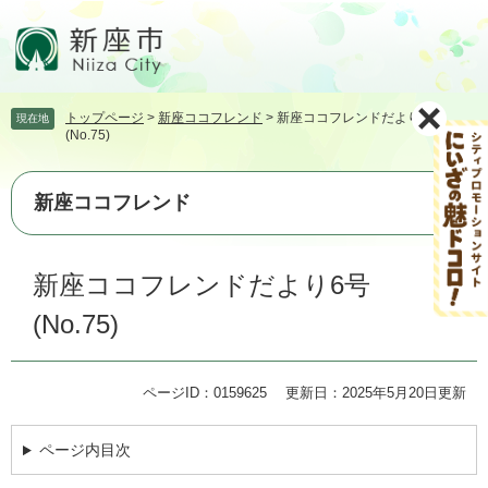
ペ
メ
ー
ニ
ジ
ュ
の
ー
先
を
トップページ
>
新座ココフレンド
>
新座ココフレンドだより6号
現在地
頭
飛
(No.75)
で
ば
す。
し
て
新座ココフレンド
本
文
本
へ
新座ココフレンドだより6号
文
(No.75)
ページID：0159625
更新日：2025年5月20日更新
ページ内目次