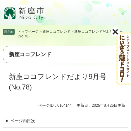
ペ
メ
ー
ニ
ジ
ュ
の
ー
先
を
トップページ
>
新座ココフレンド
>
新座ココフレンドだより9月号
現在地
頭
飛
(No.78)
で
ば
す。
し
て
新座ココフレンド
本
文
本
へ
新座ココフレンドだより9月号
文
(No.78)
ページID：0164144
更新日：2025年8月26日更新
ページ内目次