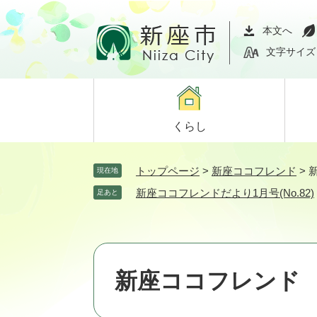
ペ
メ
ー
ニ
本文へ
ジ
ュ
文字サイズ
の
ー
先
を
頭
飛
で
ば
くらし
す。
し
て
本
トップページ
>
新座ココフレンド
>
新
現在地
文
新座ココフレンドだより1月号(No.82)
足あと
へ
新座ココフレンド