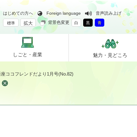
はじめての方へ
Foreign language
音声読み上げ
背景色変更
拡大
白
黒
青
標準
しごと・
産業
魅力・
見どころ
座ココフレンドだより1月号(No.82)