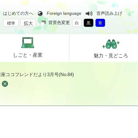
はじめての方へ
Foreign language
音声読み上げ
背景色変更
拡大
白
黒
青
標準
しごと・
産業
魅力・
見どころ
座ココフレンドだより3月号(No.84)