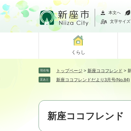
ペ
メ
ー
ニ
本文へ
ジ
ュ
文字サイズ
の
ー
先
を
頭
飛
で
ば
くらし
す。
し
て
本
トップページ
>
新座ココフレンド
>
新
現在地
文
新座ココフレンドだより3月号(No.84)
足あと
へ
新座ココフレンド