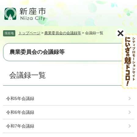
ペ
メ
ー
ニ
ジ
ュ
の
ー
先
を
トップページ
>
農業委員会の会議録等
>
会議録一覧
現在地
頭
飛
で
ば
す。
し
農業委員会の会議録等
て
本
文
本
会議録一覧
へ
文
令和5年会議録
令和6年会議録
令和7年会議録