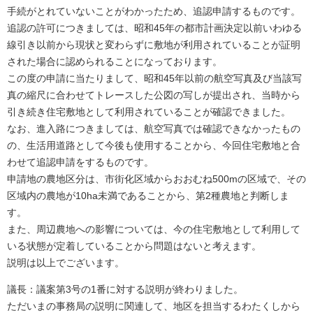
手続がとれていないことがわかったため、追認申請するものです。
追認の許可につきましては、昭和45年の都市計画決定以前いわゆる
線引き以前から現状と変わらずに敷地が利用されていることが証明
された場合に認められることになっております。
この度の申請に当たりまして、昭和45年以前の航空写真及び当該写
真の縮尺に合わせてトレースした公図の写しが提出され、当時から
引き続き住宅敷地として利用されていることが確認できました。
なお、進入路につきましては、航空写真では確認できなかったもの
の、生活用道路として今後も使用することから、今回住宅敷地と合
わせて追認申請をするものです。
申請地の農地区分は、市街化区域からおおむね500mの区域で、その
区域内の農地が10ha未満であることから、第2種農地と判断しま
す。
また、周辺農地への影響については、今の住宅敷地として利用して
いる状態が定着していることから問題はないと考えます。
説明は以上でございます。
議長：議案第3号の1番に対する説明が終わりました。
ただいまの事務局の説明に関連して、地区を担当するわたくしから