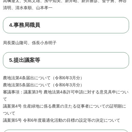
高𣘺遼太、矢島文雄、濱中知美、新井昭、新井勝彦、金子勇、神谷
清明、清水泰順、山本孝一
4.事務局職員
局長栗山隆司、係長小糸明子
5.提出議案等
農地法第4条届出について（令和6年3月分）
農地法第5条届出について（令和6年3月分）
審議事項：議案第3号 農地法第4条許可申請に対する意見具申につい
て
議案第4号 生産緑地に係る農業の主たる従事者についての証明願に
ついて
議案第5号 令和6年度最適化活動の目標の設定等の決定について