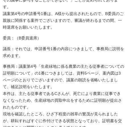
その議事に参与することができない。」ことが定められておりま
す。
議案第4号の申請番号1番は、A様から提出されたもので、B委員のご
親族に関係する案件でございますので、審議が終わるまでの間、一
時退席をお願いいたします。
委員：（B委員退席）
議長：それでは、申請番号1番の内容につきまして、事務局に説明を
求めます。
事務局：議案第4号「生産緑地に係る農業の主たる従事者についての
証明願について」の1番につきましては、資料5ページ、案内図は3
ページのとおりでございますので、議案の朗読を省略いたしまし
て、補足説明をいたします。
本件は、主たる従事者であるCさんが、死亡により農業に従事でき
なくなったため、生産緑地の買取申出をするために証明願が提出さ
れたものです。
現地を確認したところ、ひざ下程度の雑草の繁茂が見られました
が、耕耘すればすぐに作付けできる状態となっており、証明書を交