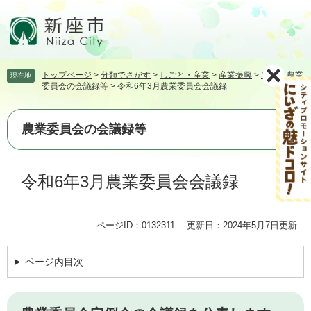
ペ
メ
ー
ニ
ジ
ュ
の
ー
先
を
トップページ
>
分類でさがす
>
しごと・産業
>
産業振興
>
農業
>
農業
現在地
頭
飛
委員会の会議録等
>
令和6年3月農業委員会会議録
で
ば
す。
し
て
農業委員会の会議録等
本
文
本
へ
令和6年3月農業委員会会議録
文
ページID：0132311
更新日：2024年5月7日更新
ページ内目次