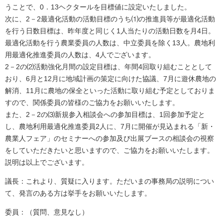
うことで、0．13ヘクタールを目標値に設定いたしました。
次に、2－2最適化活動の活動目標のうち⑴の推進員等が最適化活動
を行う日数目標は、昨年度と同じく1人当たりの活動日数を月4日。
最適化活動を行う農業委員の人数は、中立委員を除く13人。農地利
用最適化推進委員の人数は、4人でございます。
2－2の⑵活動強化月間の設定目標は、年間4回取り組むこととして
おり、6月と12月に地域計画の策定に向けた協議、7月に遊休農地の
解消、11月に農地の保全といった活動に取り組む予定としておりま
すので、関係委員の皆様のご協力をお願いいたします。
また、2－2の⑶新規参入相談会への参加目標は、1回参加予定と
し、農地利用最適化推進委員2人に、7月に開催が見込まれる「新・
農業人フェア」のセミナーへの参加及び出展ブースの相談会の視察
をしていただきたいと思いますので、ご協力をお願いいたします。
説明は以上でございます。
議長：これより、質疑に入ります。ただいまの事務局の説明につい
て、発言のある方は挙手をお願いいたします。
委員：（質問、意見なし）