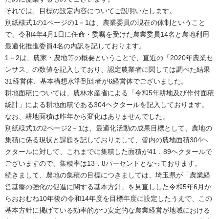
それでは、目標の設定内容についてご説明いたします。
別紙様式1の1ページの1－1は、農業委員の現在の体制ということ
で、令和4年4月1日に任命・委嘱を受けた農業委員14名と農地利用
最適化推進委員4名の内訳を記しております。
1－2は、農家・農地等の概要ということで、直近の「2020年農業セ
ンサス」の数値を記入しており、認定農業者に関しては調べた結果
31経営体、基本構想水準到達者が6経営体でございました。
耕地面積については、農林水産省による「令和5年耕地及び作付面積
統計」による耕地面積である304ヘクタールを記入しております。
なお、耕地面積は昨年から変化はありませんでした。
別紙様式1の2ページ2－1は、最適化活動の成果目標として、農地の
集積に係る現状と課題を記しておりまして、管内の農地面積304ヘ
クタールに対して、これまでに集積した面積が41．89ヘクタールで
ございますので、集積率は13．8パーセントとなっております。
続きまして、農地の集積の目標につきましては、埼玉県が「農業経
営基盤の強化の促進に関する基本方針」を見直しした令和5年6月か
らおおむね10年後の令和14年度を目標年度に設定したうえで、この
基本方針に掲げている効率的かつ安定的な農業経営が地域における