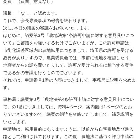
委員：（質問、意見なし）
議長：「なし」と認めます。
これで、会長専決事項の報告を終わります。
次に､本日の議案の審議をお願いいたします。
はじめに、議案第3号「農地法第4条許可申請に対する意見具申につ
いて」ご審議をお願いするわけでございますが、この許可申請は、
市街化調整区域内の農地転用につきまして、埼玉県の許可を受ける
必要がありますので、農業委員会では、事前に現地を確認したり、
地権者からの話を聞いたりして、許可が受けられるに相当する案件
であるかの審議を行うものでございます。
それでは、申請番号1番の内容につきまして、事務局に説明を求めま
す。
事務局：議案第3号「農地法第4条許可申請に対する意見具申につい
て」の1番につきましては、資料4ページ、案内図は1ページのとお
りでございますので、議案の朗読を省略いたしまして、補足説明を
いたします。
申請地は、転用目的にありますように、以前から自宅敷地及び進入
路として利用されております。この度、農地法に基づく許可申請の