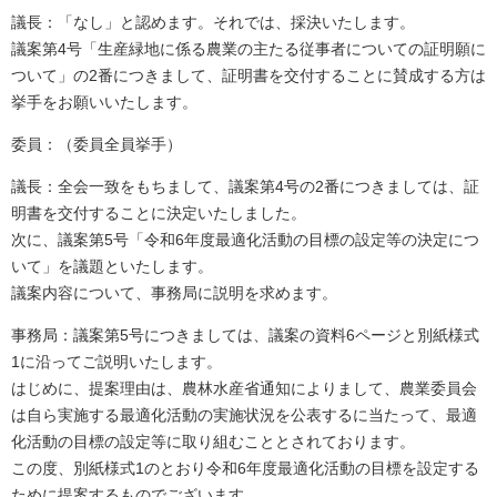
議長：「なし」と認めます。それでは、採決いたします。
議案第4号「生産緑地に係る農業の主たる従事者についての証明願に
ついて」の2番につきまして、証明書を交付することに賛成する方は
挙手をお願いいたします。
委員：（委員全員挙手）
議長：全会一致をもちまして、議案第4号の2番につきましては、証
明書を交付することに決定いたしました。
次に、議案第5号「令和6年度最適化活動の目標の設定等の決定につ
いて」を議題といたします。
議案内容について、事務局に説明を求めます。
事務局：議案第5号につきましては、議案の資料6ページと別紙様式
1に沿ってご説明いたします。
はじめに、提案理由は、農林水産省通知によりまして、農業委員会
は自ら実施する最適化活動の実施状況を公表するに当たって、最適
化活動の目標の設定等に取り組むこととされております。
この度、別紙様式1のとおり令和6年度最適化活動の目標を設定する
ために提案するものでございます。