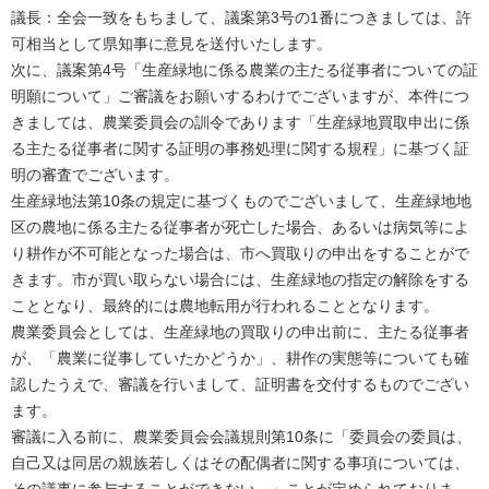
議長：全会一致をもちまして、議案第3号の1番につきましては、許
可相当として県知事に意見を送付いたします。
次に、議案第4号「生産緑地に係る農業の主たる従事者についての証
明願について」ご審議をお願いするわけでございますが、本件につ
きましては、農業委員会の訓令であります「生産緑地買取申出に係
る主たる従事者に関する証明の事務処理に関する規程」に基づく証
明の審査でございます。
生産緑地法第10条の規定に基づくものでございまして、生産緑地地
区の農地に係る主たる従事者が死亡した場合、あるいは病気等によ
り耕作が不可能となった場合は、市へ買取りの申出をすることがで
きます。市が買い取らない場合には、生産緑地の指定の解除をする
こととなり、最終的には農地転用が行われることとなります。
農業委員会としては、生産緑地の買取りの申出前に、主たる従事者
が、「農業に従事していたかどうか」、耕作の実態等についても確
認したうえで、審議を行いまして、証明書を交付するものでござい
ます。
審議に入る前に、農業委員会会議規則第10条に「委員会の委員は、
自己又は同居の親族若しくはその配偶者に関する事項については、