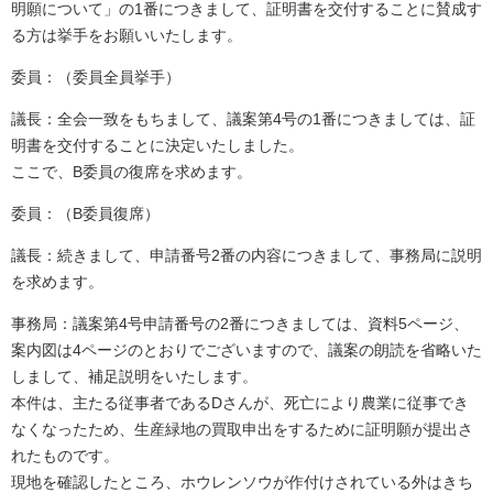
明願について」の1番につきまして、証明書を交付することに賛成す
る方は挙手をお願いいたします。
委員：（委員全員挙手）
議長：全会一致をもちまして、議案第4号の1番につきましては、証
明書を交付することに決定いたしました。
ここで、B委員の復席を求めます。
委員：（B委員復席）
議長：続きまして、申請番号2番の内容につきまして、事務局に説明
を求めます。
事務局：議案第4号申請番号の2番につきましては、資料5ページ、
案内図は4ページのとおりでございますので、議案の朗読を省略いた
しまして、補足説明をいたします。
本件は、主たる従事者であるDさんが、死亡により農業に従事でき
なくなったため、生産緑地の買取申出をするために証明願が提出さ
れたものです。
現地を確認したところ、ホウレンソウが作付けされている外はきち