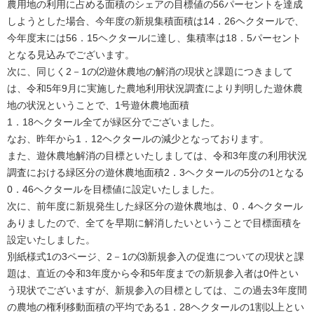
農用地の利用に占める面積のシェアの目標値の56パーセントを達成
しようとした場合、今年度の新規集積面積は14．26ヘクタールで、
今年度末には56．15ヘクタールに達し、集積率は18．5パーセント
となる見込みでございます。
次に、同じく2－1の⑵遊休農地の解消の現状と課題につきまして
は、令和5年9月に実施した農地利用状況調査により判明した遊休農
地の状況ということで、1号遊休農地面積
1．18ヘクタール全てが緑区分でございました。
なお、昨年から1．12ヘクタールの減少となっております。
また、遊休農地解消の目標といたしましては、令和3年度の利用状況
調査における緑区分の遊休農地面積2．3ヘクタールの5分の1となる
0．46ヘクタールを目標値に設定いたしました。
次に、前年度に新規発生した緑区分の遊休農地は、0．4ヘクタール
ありましたので、全てを早期に解消したいということで目標面積を
設定いたしました。
別紙様式1の3ページ、2－1の⑶新規参入の促進についての現状と課
題は、直近の令和3年度から令和5年度までの新規参入者は0件とい
う現状でございますが、新規参入の目標としては、この過去3年度間
の農地の権利移動面積の平均である1．28ヘクタールの1割以上とい