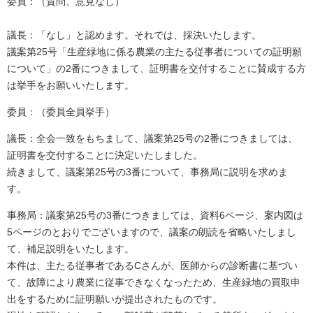
委員：（質問、意見なし）
議長：「なし」と認めます。それでは、採決いたします。
議案第25号「生産緑地に係る農業の主たる従事者についての証明願
について」の2番につきまして、証明書を交付することに賛成する方
は挙手をお願いいたします。
委員：（委員全員挙手）
議長：全会一致をもちまして、議案第25号の2番につきましては、
証明書を交付することに決定いたしました。
続きまして、議案第25号の3番について、事務局に説明を求めま
す。
事務局：議案第25号の3番につきましては、資料6ページ、案内図は
5ページのとおりでございますので、議案の朗読を省略いたしまし
て、補足説明をいたします。
本件は、主たる従事者であるCさんが、医師からの診断書に基づい
て、故障により農業に従事できなくなったため、生産緑地の買取申
出をするために証明願いが提出されたものです。