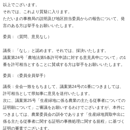
以上でございます。
それでは、これより質疑に入ります。
ただいまの事務局の説明及び地区担当委員からの報告について、発
言のある方は挙手をお願いいたします。
委員：（質問、意見なし）
議長：「なし」と認めます。それでは、採決いたします。
議案第24号「農地法第5条許可申請に対する意見具申について」の1
番を許可相当とすることに賛成する方は挙手をお願いいたします。
委員：（委員全員挙手）
議長：全会一致をもちまして、議案第24号の1番につきましては、
許可相当として県知事に意見を送付いたします。
次に、議案第25号「生産緑地に係る農業の主たる従事者についての
証明願について」ご審議をお願いするわけでございますが、本件に
つきましては、農業委員会の訓令であります「生産緑地買取申出に
係る主たる従事者に関する証明の事務処理に関する規程」に基づく
証明の審査でございます。