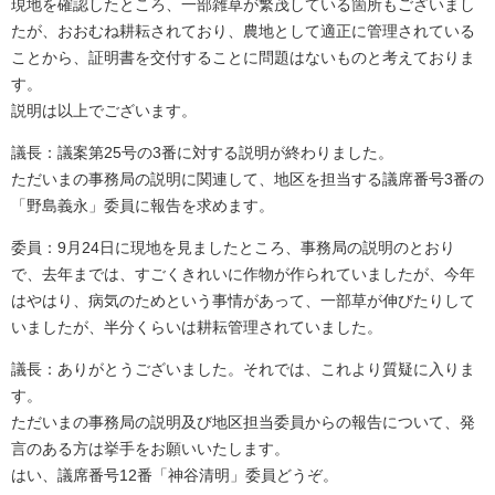
現地を確認したところ、一部雑草が繁茂している箇所もございまし
たが、おおむね耕耘されており、農地として適正に管理されている
ことから、証明書を交付することに問題はないものと考えておりま
す。
説明は以上でございます。
議長：議案第25号の3番に対する説明が終わりました。
ただいまの事務局の説明に関連して、地区を担当する議席番号3番の
「野島義永」委員に報告を求めます。
委員：9月24日に現地を見ましたところ、事務局の説明のとおり
で、去年までは、すごくきれいに作物が作られていましたが、今年
はやはり、病気のためという事情があって、一部草が伸びたりして
いましたが、半分くらいは耕耘管理されていました。
議長：ありがとうございました。それでは、これより質疑に入りま
す。
ただいまの事務局の説明及び地区担当委員からの報告について、発
言のある方は挙手をお願いいたします。
はい、議席番号12番「神谷清明」委員どうぞ。