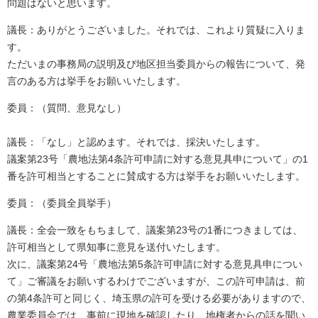
問題はないと思います。
議長：ありがとうございました。それでは、これより質疑に入りま
す。
ただいまの事務局の説明及び地区担当委員からの報告について、発
言のある方は挙手をお願いいたします。
委員：（質問、意見なし）
議長：「なし」と認めます。それでは、採決いたします。
議案第23号「農地法第4条許可申請に対する意見具申について」の1
番を許可相当とすることに賛成する方は挙手をお願いいたします。
委員：（委員全員挙手）
議長：全会一致をもちまして、議案第23号の1番につきましては、
許可相当として県知事に意見を送付いたします。
次に、議案第24号「農地法第5条許可申請に対する意見具申につい
て」ご審議をお願いするわけでございますが、この許可申請は、前
の第4条許可と同じく、埼玉県の許可を受ける必要がありますので、
農業委員会では、事前に現地を確認したり、地権者からの話を聞い