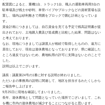
配置図によると、重機1台、トラック1台、職人の通勤車両用3台の
駐車場及び残土や砂利、単管パイプやブロックなどの資材置場を設
置し、場内は砂利敷きで周囲をブロックで囲む計画となっていま
す。
資金計画につきましては、自己資金を充てる予定で残高証明書が提
出されており、土地購入費及び造成費と比較した結果、問題はない
と考えております。
なお、現地につきましては譲渡人が相続で取得したものの、遠方に
居住しており、現在は遊休農地となっておりますが、県に確認した
ところ違反ではないため、農地転用の許可に支障はないとのことで
した。
説明は以上でございます。
議長：議案第24号の1番に対する説明が終わりました。
ただいまの事務局の説明に関連して、地区を担当するわたくしから
ご報告申し上げます。
9月25日に現地を確認してまいりました。
長年、遊休農地として問題となっていた場所でございまして、これ
を機に市内の遊休農地が減少することにつながると思います。