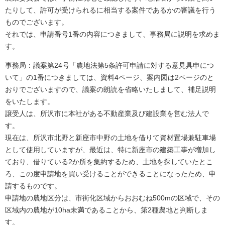
たりして、許可が受けられるに相当する案件であるかの審議を行う
ものでございます。
それでは、申請番号1番の内容につきまして、事務局に説明を求めま
す。
事務局：議案第24号「農地法第5条許可申請に対する意見具申につ
いて」の1番につきましては、資料4ページ、案内図は2ページのと
おりでございますので、議案の朗読を省略いたしまして、補足説明
をいたします。
譲受人は、所沢市に本社がある不動産業及び建設業を営む法人で
す。
現在は、所沢市北野と新座市中野の土地を借りて資材置場兼駐車場
として使用していますが、最近は、特に新座市の建築工事が増加し
ており、借りている2か所を集約するため、土地を探していたとこ
ろ、この度申請地を買い受けることができることになったため、申
請するものです。
申請地の農地区分は、市街化区域からおおむね500mの区域で、その
区域内の農地が10ha未満であることから、第2種農地と判断しま
す。