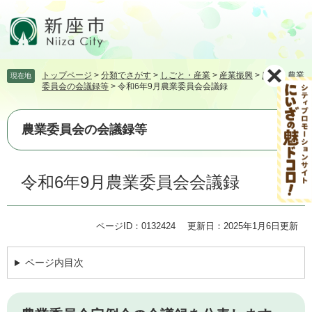
ペ
メ
ー
ニ
ジ
ュ
の
ー
先
を
トップページ
>
分類でさがす
>
しごと・産業
>
産業振興
>
農業
>
農業
現在地
頭
飛
委員会の会議録等
>
令和6年9月農業委員会会議録
で
ば
す。
し
て
農業委員会の会議録等
本
文
本
へ
令和6年9月農業委員会会議録
文
ページID：0132424
更新日：2025年1月6日更新
ページ内目次