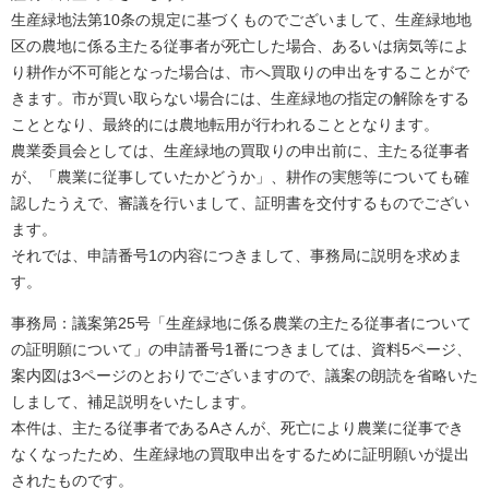
生産緑地法第10条の規定に基づくものでございまして、生産緑地地
区の農地に係る主たる従事者が死亡した場合、あるいは病気等によ
り耕作が不可能となった場合は、市へ買取りの申出をすることがで
きます。市が買い取らない場合には、生産緑地の指定の解除をする
こととなり、最終的には農地転用が行われることとなります。
農業委員会としては、生産緑地の買取りの申出前に、主たる従事者
が、「農業に従事していたかどうか」、耕作の実態等についても確
認したうえで、審議を行いまして、証明書を交付するものでござい
ます。
それでは、申請番号1の内容につきまして、事務局に説明を求めま
す。
事務局：議案第25号「生産緑地に係る農業の主たる従事者について
の証明願について」の申請番号1番につきましては、資料5ページ、
案内図は3ページのとおりでございますので、議案の朗読を省略いた
しまして、補足説明をいたします。
本件は、主たる従事者であるAさんが、死亡により農業に従事でき
なくなったため、生産緑地の買取申出をするために証明願いが提出
されたものです。