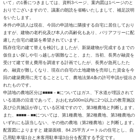
いて」の1番につきましては、資料3ページ、案内図は1ページのと
おりでございますので、議案の朗読を省略いたしまして、補足説明
をいたします。
本件の申請人は現在、今回の申請地に隣接する自宅に居住しており
ますが、建物の老朽化及び本人の高齢化もあり、バリアフリーに配
慮した住宅の建築を希望されています。
既存住宅の建て替えを検討しましたが、新築建物が完成するまでの
仮住まい探しや引っ越しが困難なこと、また、当初、長男が融資を
受けて建て替え費用を調達する計画でしたが、長男が急死したた
め、融資が難しくなり、現在の自宅の土地建物を売却した資金を今
回の建築費用に充てることとして、農地法第4条の許可申請が提出さ
れたものです。
申請地の農地区分は■■■■－■についてはガス、下水道が埋設されて
いる道路の沿道であって、おおむね500m以内に2つ以上の教育施設
及び公共施設が存している区域ですので、第3種農地と判断します。
また、■■■■－■■については、第1種農地、第2種農地、第3種農地の
いずれにも該当しない、その他の農地（第2種農地）と判断します。
配置図によりますと 建築面積、84.25平方メートルの住宅とし、自
己用駐車場1台と来客用駐車場3台分を配置する予定です。