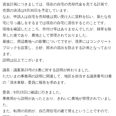
資金計画につきましては、現在の自宅の売却代金を充てる計画で、
売買の決済は9月30日を予定しています。
なお、申請人は自宅を売却後は買い受け人に賃料を払い、新たな住
宅に引っ越しをするまでは現在の自宅に居住するとのことです。
現地を確認したところ、作付け等はありませんでしたが、雑草を除
草した後であり、農地として管理されておりました。
最後に、周辺農地への影響についてですが、境界にはコンクリート
ブロックを設置し、土砂、雨水の流出を防止する計画となっており
ます。
説明は以上でございます。
議長：議案第23号の1番に対する説明が終わりました。
ただいまの事務局の説明に関連して、地区を担当する議席番号13番
の「清水泰順」委員に報告を求めます。
委員：9月23日に確認に行きました。
事務局から説明があったとおり、きれいに農地が管理されていまし
た。
また、転用の目的が、自己用住宅の建て替えということですので、