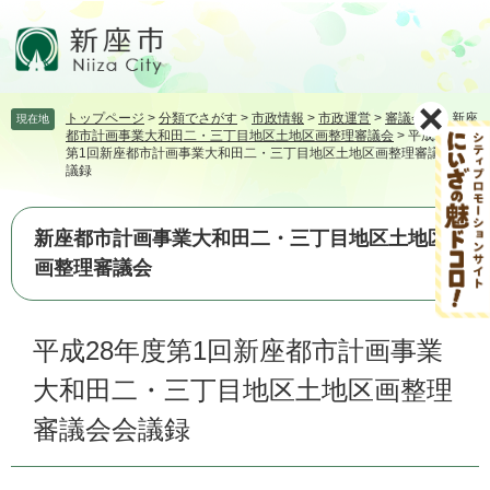
ペ
メ
ー
ニ
ジ
ュ
の
ー
先
を
トップページ
>
分類でさがす
>
市政情報
>
市政運営
>
審議会等
>
新座
現在地
頭
飛
都市計画事業大和田二・三丁目地区土地区画整理審議会
>
平成28年度
で
ば
第1回新座都市計画事業大和田二・三丁目地区土地区画整理審議会会
す。
し
議録
て
本
新座都市計画事業大和田二・三丁目地区土地区
文
へ
画整理審議会
本
平成28年度第1回新座都市計画事業
文
大和田二・三丁目地区土地区画整理
審議会会議録