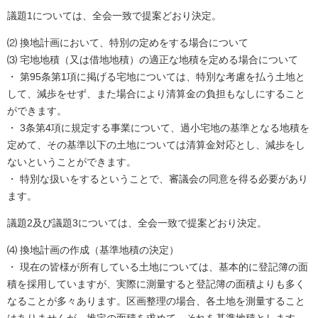
議題1については、全会一致で提案どおり決定。
⑵ 換地計画において、特別の定めをする場合について
⑶ 宅地地積（又は借地地積）の適正な地積を定める場合について
・ 第95条第1項に掲げる宅地については、特別な考慮を払う土地と
して、減歩をせず、また場合により清算金の負担もなしにすること
ができます。
・ 3条第4項に規定する事業について、過小宅地の基準となる地積を
定めて、その基準以下の土地については清算金対応とし、減歩をし
ないということができます。
・ 特別な扱いをするということで、審議会の同意を得る必要があり
ます。
議題2及び議題3については、全会一致で提案どおり決定。
⑷ 換地計画の作成（基準地積の決定）
・ 現在の皆様が所有している土地については、基本的に登記簿の面
積を採用していますが、実際に測量すると登記簿の面積よりも多く
なることが多々あります。区画整理の場合、各土地を測量すること