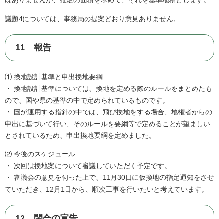
はありませんが、推定の面積を求めて、それを基準地積とします。
議題4については、事務局の提案どおり意見ありません。
11 報告
⑴ 換地設計基準と申出換地要綱
・ 換地設計基準については、換地を定める際のルールをまとめたも
ので、国や県の基準の中で定められているものです。
・ 国が運用する指針の中では、飛び換地をする場合、地権者からの
申出に基づいて行い、そのルールを要綱等で定めることが望ましい
とされているため、申出換地要綱を定めました。
⑵ 今後のスケジュール
・ 次回は換地案について審議していただく予定です。
・ 審議会の意見を伺った上で、11月30日に仮換地の指定通知をさせ
ていただき、12月1日から、順次工事を行いたいと考えています。
12 閉会の宣告