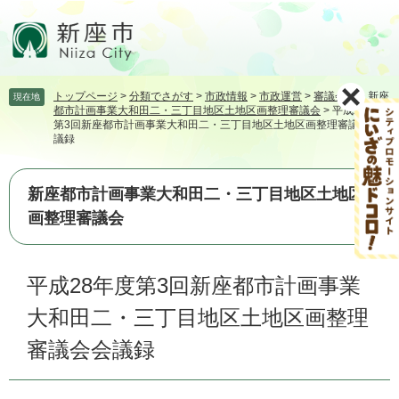
ペ
メ
ー
ニ
ジ
ュ
の
ー
先
を
トップページ
>
分類でさがす
>
市政情報
>
市政運営
>
審議会等
>
新座
現在地
頭
飛
都市計画事業大和田二・三丁目地区土地区画整理審議会
>
平成28年度
で
ば
第3回新座都市計画事業大和田二・三丁目地区土地区画整理審議会会
す。
し
議録
て
本
新座都市計画事業大和田二・三丁目地区土地区
文
へ
画整理審議会
本
平成28年度第3回新座都市計画事業
文
大和田二・三丁目地区土地区画整理
審議会会議録