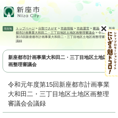
ペ
メ
ー
ニ
ジ
ュ
の
ー
先
を
トップページ
>
分類でさがす
>
市政情報
>
市政運営
>
審議会等
>
新座
現在地
頭
飛
都市計画事業大和田二・三丁目地区土地区画整理審議会
>
令和元年度
で
ば
第15回新座都市計画事業大和田二・三丁目地区土地区画整理審議会会
す。
し
議録
て
本
新座都市計画事業大和田二・三丁目地区土地区
文
へ
画整理審議会
本
令和元年度第15回新座都市計画事業
文
大和田二・三丁目地区土地区画整理
審議会会議録