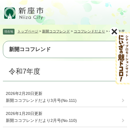
ペ
メ
ー
ニ
ジ
ュ
の
ー
先
を
トップページ
>
新開ココフレンド
>
ココフレンドだより
>
令和7年度
現在地
頭
飛
で
ば
す。
し
新開ココフレンド
て
本
文
本
令和7年度
へ
文
2026年2月20日更新
新開ココフレンドだより3月号(No.111)
2026年1月20日更新
新開ココフレンドだより2月号(No.110)