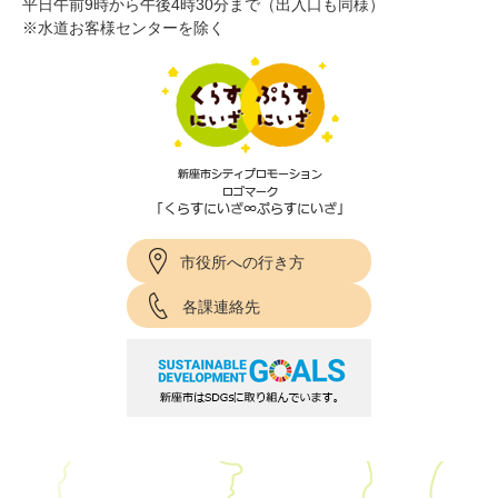
平日午前9時から午後4時30分まで（出入口も同様）
※水道お客様センターを除く
市役所への行き方
各課連絡先