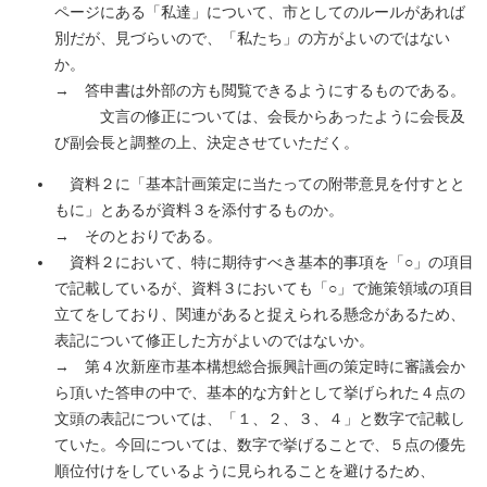
ページにある「私達」について、市としてのルールがあれば
別だが、見づらいので、「私たち」の方がよいのではない
か。
→ 答申書は外部の方も閲覧できるようにするものである。
文言の修正については、会長からあったように会長及
び副会長と調整の上、決定させていただく。
資料２に「基本計画策定に当たっての附帯意見を付すとと
もに」とあるが資料３を添付するものか。
→ そのとおりである。
資料２において、特に期待すべき基本的事項を「○」の項目
で記載しているが、資料３においても「○」で施策領域の項目
立てをしており、関連があると捉えられる懸念があるため、
表記について修正した方がよいのではないか。
→ 第４次新座市基本構想総合振興計画の策定時に審議会か
ら頂いた答申の中で、基本的な方針として挙げられた４点の
文頭の表記については、「１、２、３、４」と数字で記載し
ていた。今回については、数字で挙げることで、５点の優先
順位付けをしているように見られることを避けるため、