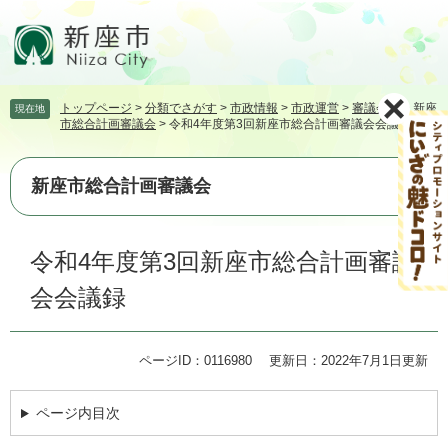
ペ
メ
ー
ニ
ジ
ュ
の
ー
先
を
トップページ
>
分類でさがす
>
市政情報
>
市政運営
>
審議会等
>
新座
現在地
頭
飛
市総合計画審議会
>
令和4年度第3回新座市総合計画審議会会議録
で
ば
す。
し
て
新座市総合計画審議会
本
文
本
へ
令和4年度第3回新座市総合計画審議
文
会会議録
ページID：0116980
更新日：2022年7月1日更新
ページ内目次