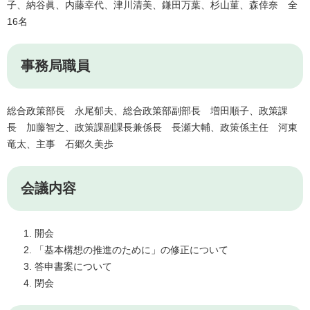
子、納谷眞、内藤幸代、津川清美、鎌田万葉、杉山菫、森倖奈 全
16名
事務局職員
総合政策部長 永尾郁夫、総合政策部副部長 増田順子、政策課
長 加藤智之、政策課副課長兼係長 長瀬大輔、政策係主任 河東
竜太、主事 石郷久美歩
会議内容
開会
「基本構想の推進のために」の修正について
答申書案について
閉会