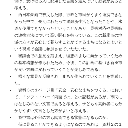
付け、受け取る人に配慮した言葉を選んでいく必要があると
考える。
西日本豪雨で被災した際、行政と市民がうまく連携できな
かった中で、長期にわたって避難所生活となったことや、水
道が使用できなかったということがあり、災害対応や災害時
の連携方法について高い関心を持っている。この新座市の地
域の方々が安心して暮らすことができるまちになるとよいと
いう視点で会議に参加させていただいた。
審議会での意見を踏まえ、理想のまちに向かっていくため
の基本構想が作られたため、今後、この計画に基づき新座市
が良い方向に変わっていくことが楽しみである。
様々な意見が反映され、まちが作られていくことを実感し
た。
資料３の１ページ目「安全・安心なまちをつくる」におい
て、「ソフト・ハード両面での」との記載があるが、市民に
はなじみのない文言であると考える。子どもや高齢者にも分
かりやすい文言とした方がよいと考える。
答申書は外部の方も閲覧できる状態になるものか。
仮に見ることができるようになるのであれば、資料２の１