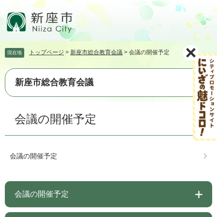
ペ
メ
ー
ニ
ジ
ュ
の
ー
先
を
トップページ
>
新座市総合教育会議
>
会議の開催予定
現在地
頭
飛
で
ば
す。
し
新座市総合教育会議
て
本
文
本
会議の開催予定
へ
文
会議の開催予定
会議の開催予定