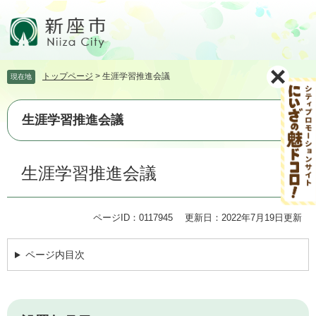
ペ
メ
ー
ニ
ジ
ュ
の
ー
先
を
トップページ
>
生涯学習推進会議
現在地
頭
飛
で
ば
す。
し
生涯学習推進会議
て
本
文
本
生涯学習推進会議
へ
文
ページID：0117945
更新日：2022年7月19日更新
ページ内目次