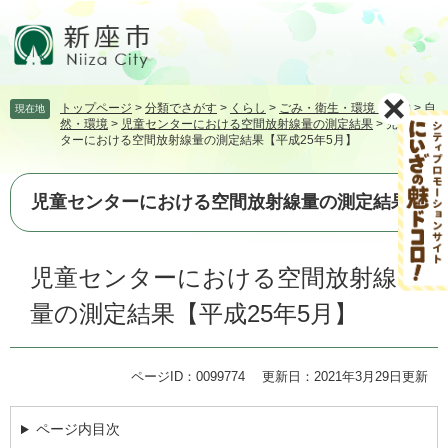
ペ
メ
ー
ニ
ジ
ュ
の
ー
先
を
トップページ
>
分類でさがす
>
くらし
>
ごみ・衛生・環境・動物
>
自
現在地
頭
飛
然・環境
>
児童センターにおける空間放射線量の測定結果
>
児童セン
で
ば
ターにおける空間放射線量の測定結果【平成25年5月】
す。
し
て
本
児童センターにおける空間放射線量の測定結果
文
へ
本
児童センターにおける空間放射線
文
量の測定結果【平成25年5月】
ページID：0099774
更新日：2021年3月29日更新
ページ内目次