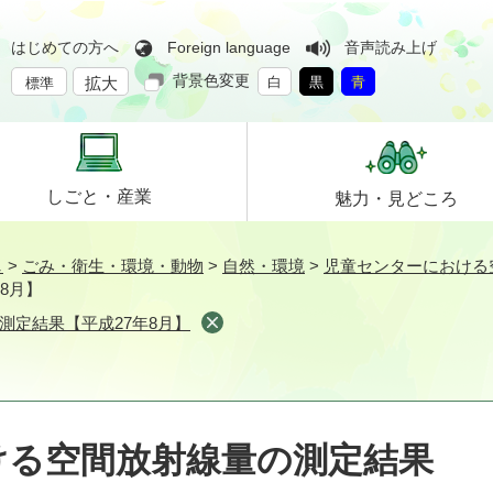
はじめての方へ
Foreign language
音声読み上げ
背景色変更
拡大
白
黒
青
標準
しごと・
産業
魅力・
見どころ
し
>
ごみ・衛生・環境・動物
>
自然・環境
>
児童センターにおける
8月】
測定結果【平成27年8月】
ける空間放射線量の測定結果