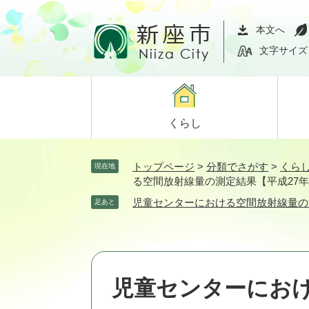
ペ
メ
ー
ニ
本文へ
ジ
ュ
文字サイズ
の
ー
先
を
頭
飛
で
ば
くらし
す。
し
て
本
トップページ
>
分類でさがす
>
くら
現在地
文
る空間放射線量の測定結果【平成27年
へ
児童センターにおける空間放射線量の
足あと
児童センターにお