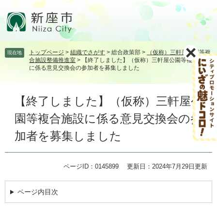
ペ
メ
ー
ニ
ジ
ュ
の
ー
先
を
トップページ
>
組織でさがす
>
総合政策部
>
（仮称）三軒屋公園等複
現在地
頭
飛
合施設整備推進室
>
【終了しました】（仮称）三軒屋公園等複合施設
で
ば
に係る意見交換会の参加者を募集しました
す。
し
て
本
本
【終了しました】（仮称）三軒屋公
文
文
園等複合施設に係る意見交換会の参
へ
加者を募集しました
ページID：0145899
更新日：2024年7月29日更新
ページ内目次