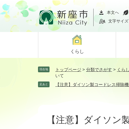
ペ
メ
ー
ニ
本文へ
ジ
ュ
文字サイズ
の
ー
先
を
頭
飛
で
ば
くらし
す。
し
て
本
トップページ
>
分類でさがす
>
くら
現在地
文
いて
へ
【注意】ダイソン製コードレス掃除機
足あと
本
文
【注意】ダイソン