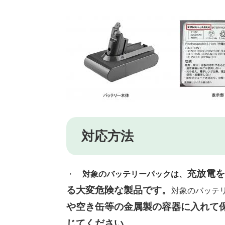
対応方法
充放電を
・
対象のバッテリーパックは、
る大変危険な製品
です。
対象のバッテ
や空き缶等の金属製の容器に入れて
じてください。