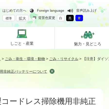
はじめての方へ
Foreign language
音声読み上げ
背景色変更
拡大
白
黒
青
標準
しごと・
産業
魅力・
見どころ
し
>
ごみ・衛生・環境・動物
>
ごみ・リサイクル
>
【注意】ダイソ
用非純正バッテリーについて
製コードレス掃除機用非純正