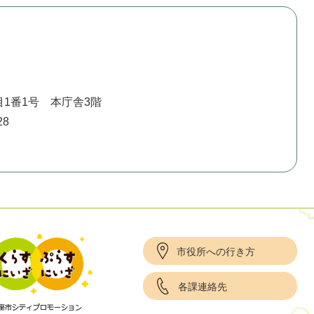
1番1号 本庁舎3階
28
市役所への行き方
各課連絡先