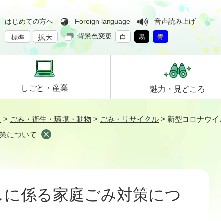
はじめての方へ
Foreign language
音声読み上げ
背景色変更
拡大
白
黒
青
標準
しごと・
産業
魅力・
見どころ
し
>
ごみ・衛生・環境・動物
>
ごみ・リサイクル
>
新型コロナウイ
策について
スに係る家庭ごみ対策につ