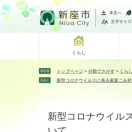
ペ
メ
ー
ニ
本文へ
ジ
ュ
文字サイズ
の
ー
先
を
頭
飛
で
ば
くらし
す。
し
て
本
トップページ
>
分類でさがす
>
くら
現在地
文
新型コロナウイルスに係る家庭ごみ対
足あと
へ
本
文
新型コロナウイル
いて