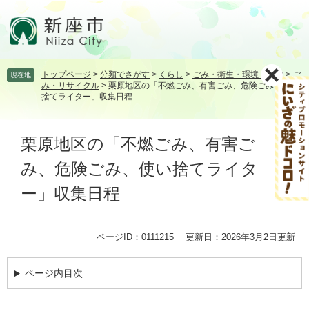
ペ
メ
ー
ニ
ジ
ュ
の
ー
先
を
トップページ
>
分類でさがす
>
くらし
>
ごみ・衛生・環境・動物
>
ご
現在地
頭
飛
み・リサイクル
>
栗原地区の「不燃ごみ、有害ごみ、危険ごみ、使い
で
ば
捨てライター」収集日程
す。
し
て
本
本
栗原地区の「不燃ごみ、有害ご
文
文
み、危険ごみ、使い捨てライタ
へ
ー」収集日程
ページID：0111215
更新日：2026年3月2日更新
ページ内目次