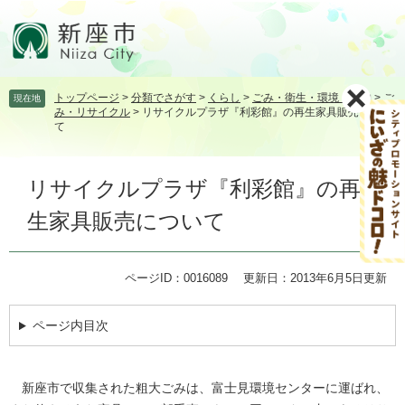
ペ
メ
ー
ニ
ジ
ュ
の
ー
先
を
トップページ
>
分類でさがす
>
くらし
>
ごみ・衛生・環境・動物
>
ご
現在地
頭
飛
み・リサイクル
>
リサイクルプラザ『利彩館』の再生家具販売につい
で
ば
て
す。
し
て
本
本
リサイクルプラザ『利彩館』の再
文
文
生家具販売について
へ
ページID：0016089
更新日：2013年6月5日更新
ページ内目次
新座市で収集された粗大ごみは、富士見環境センターに運ばれ、