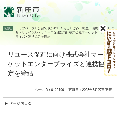
ペ
メ
ー
ニ
ジ
ュ
の
ー
先
を
トップページ
>
分類でさがす
>
くらし
>
ごみ・衛生・環境・動物
>
ご
現在地
頭
飛
み・リサイクル
>
リユース促進に向け株式会社マーケットエンタープ
で
ば
ライズと連携協定を締結
す。
し
て
本
本
リユース促進に向け株式会社マー
文
文
ケットエンタープライズと連携協
へ
定を締結
ページID：0129196
更新日：2023年6月27日更新
ページ内目次