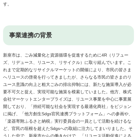
す。
事業連携の背景
新座市は、ごみ減量化と資源循環を促進するために4R（リフュー
ズ、リデュース、リユース、リサイクル）に取り組んでいます。こ
れまで定期的なリサイクルマーケットの開催により、市民の皆さま
へリユースの啓発を行ってきましたが、さらなる市民の皆さまのリ
ユース意識の向上と粗大ごみの排出抑制には、新たな施策導入が必
要不可欠と捉え、実現可能な施策を模索していました。他方、株式
会社マーケットエンタープライズは、リユース事業を中心に事業展
開しており、「持続可能な社会を実現する最適化商社」をビジョン
に掲げ、「他方創生Sdgs官民連携プラットフォーム」への参画や、
「楽器寄附ふるさと納税」実行委員会の一員として活動を続けるな
ど、官民の垣根を超えたSdgsへの取組に注力してまいりました。そ
うした中で、新座市からの働きかけで、「リユース活動促進による