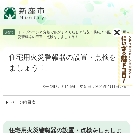
ペ
メ
ー
ニ
ジ
ュ
の
ー
先
を
トップページ
>
分類でさがす
>
くらし
>
防災・防犯
>
消防
>
住宅用火
現在地
頭
飛
災警報器の設置・点検をしましょう！
で
ば
す。
し
本
て
住宅用火災警報器の設置・点検をし
文
本
文
ましょう！
へ
ページID：0114399
更新日：2025年4月1日更新
ページ内目次
住宅用火災警報器の設置・点検をしましょ