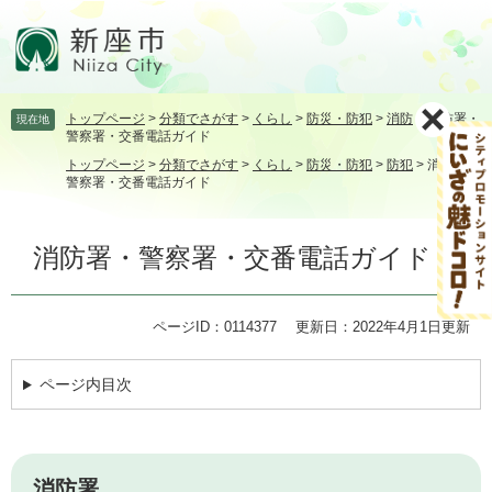
ペ
メ
ー
ニ
ジ
ュ
の
ー
先
を
トップページ
>
分類でさがす
>
くらし
>
防災・防犯
>
消防
>
消防署・
現在地
頭
飛
警察署・交番電話ガイド
で
ば
トップページ
>
分類でさがす
>
くらし
>
防災・防犯
>
防犯
>
消防署・
す。
し
警察署・交番電話ガイド
て
本
本
文
消防署・警察署・交番電話ガイド
文
へ
ページID：0114377
更新日：2022年4月1日更新
ページ内目次
消防署