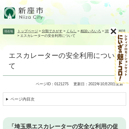
ペ
メ
ー
ニ
ジ
ュ
の
ー
先
を
トップページ
>
分類でさがす
>
くらし
>
相談いろいろ
>
消費生活相談
現在地
頭
飛
>
エスカレーターの安全利用について
で
ば
す。
し
本
て
エスカレーターの安全利用につい
文
本
文
て
へ
ページID：0121275
更新日：2022年10月20日更新
ページ内目次
「埼玉県エスカレーターの安全な利用の促