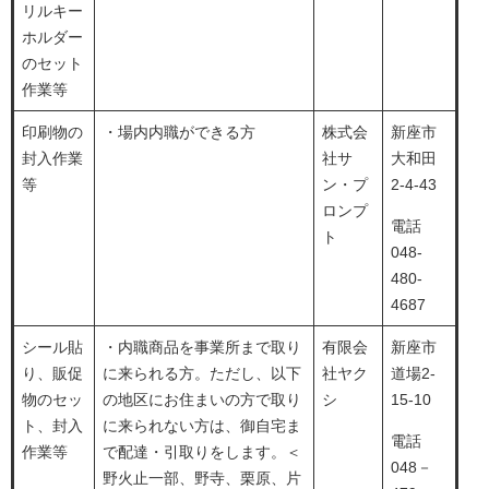
リルキー
ホルダー
のセット
作業等
印刷物の
・場内内職ができる方
株式会
新座市
封入作業
社サ
大和田
等
ン・プ
2-4-43
ロンプ
電話
ト
048-
480-
4687
シール貼
・内職商品を事業所まで取り
有限会
新座市
り、販促
に来られる方。ただし、以下
社ヤク
道場2-
物のセッ
の地区にお住まいの方で取り
シ
15-10
ト、封入
に来られない方は、御自宅ま
電話
作業等
で配達・引取りをします。＜
048－
野火止一部、野寺、栗原、片