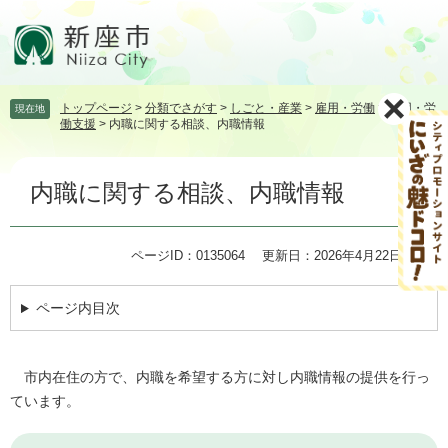
ペ
メ
ー
ニ
ジ
ュ
の
ー
先
を
トップページ
>
分類でさがす
>
しごと・産業
>
雇用・労働
>
雇用・労
現在地
頭
飛
働支援
>
内職に関する相談、内職情報
で
ば
す。
し
本
て
内職に関する相談、内職情報
文
本
文
へ
ページID：0135064
更新日：2026年4月22日更新
ページ内目次
市内在住の方で、内職を希望する方に対し内職情報の提供を行っ
ています。