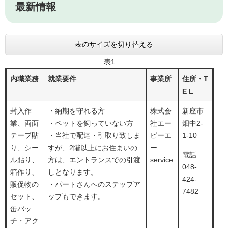
最新情報
表のサイズを切り替える
表1
内職業務
就業要件
事業所
住所・T
E L
封入作
・納期を守れる方
株式会
新座市
業、両面
・ペットを飼っていない方
社エー
畑中2-
テープ貼
・当社で配達・引取り致しま
ピーエ
1-10
り、シー
すが、2階以上にお住まいの
ー
電話
ル貼り、
方は、エントランスでの引渡
service
048-
箱作り、
しとなります。
424-
販促物の
・パートさんへのステップア
7482
セット、
ップもできます。
缶バッ
チ・アク