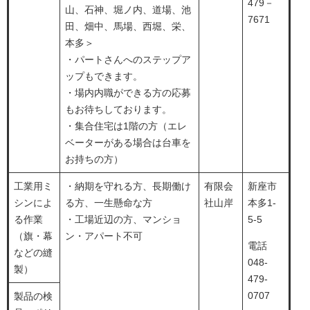
479－
山、石神、堀ノ内、道場、池
7671
田、畑中、馬場、西堀、栄、
本多＞
・パートさんへのステップア
ップもできます。
・場内内職ができる方の応募
もお待ちしております。
・集合住宅は1階の方（エレ
ベーターがある場合は台車を
お持ちの方）
工業用ミ
・納期を守れる方、長期働け
有限会
新座市
シンによ
る方、一生懸命な方
社山岸
本多1-
る作業
・工場近辺の方、マンショ
5-5
（旗・幕
ン・アパート不可
電話
などの縫
048-
製）
479-
0707
製品の検