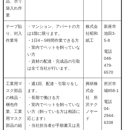
品、ポリ
袋入れ作
業
テープ貼
・マンション、アパートの方
株式会
新座市
り、封入
は1階に限ります。
社昭和
池田3-
作業等
・1日4～5時間作業できる方
紙工
5-8
・室内でペットを飼っていな
電話
い方
048-
・資材の配達・完成品の引取
479-
は全て当社が行います。
6570
工業用マ
・週1回、配達・引取りをし
興研株
所沢市
スク部品
ます。
式会
城858-1
の検品・
・長期で働ける方
社 所
電話
梱包作
・室内でペットを飼っていな
沢テク
04-
業、工業
い方（飼っている方は相談に
ノヤー
2944-
用マスク
応じます）
ド
6338
部品の組
・当社担当者が手順書又は見