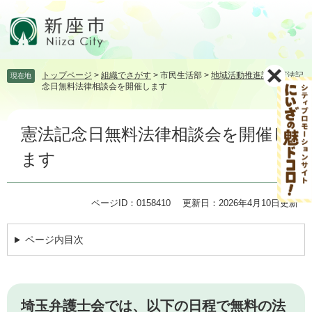
ペ
メ
ー
ニ
ジ
ュ
の
ー
先
を
トップページ
>
組織でさがす
>
市民生活部
>
地域活動推進課
>
憲法記
現在地
頭
飛
念日無料法律相談会を開催します
で
ば
す。
し
本
て
憲法記念日無料法律相談会を開催し
文
本
文
ます
へ
ページID：0158410
更新日：2026年4月10日更新
ページ内目次
埼玉弁護士会では、以下の日程で無料の法