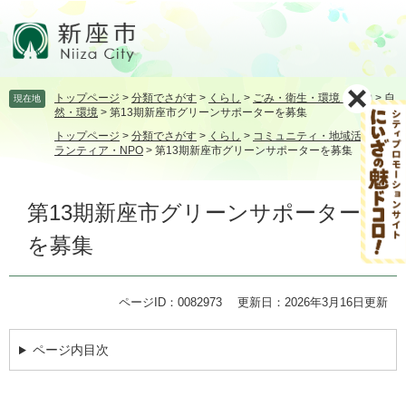
ペ
メ
ー
ニ
ジ
ュ
の
ー
先
を
トップページ
>
分類でさがす
>
くらし
>
ごみ・衛生・環境・動物
>
自
現在地
頭
飛
然・環境
>
第13期新座市グリーンサポーターを募集
で
ば
トップページ
>
分類でさがす
>
くらし
>
コミュニティ・地域活動
>
ボ
す。
し
ランティア・NPO
>
第13期新座市グリーンサポーターを募集
て
本
本
文
第13期新座市グリーンサポーター
文
へ
を募集
ページID：0082973
更新日：2026年3月16日更新
ページ内目次