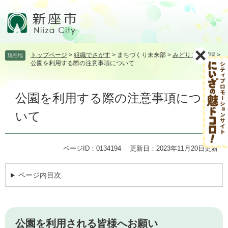
ペ
メ
ー
ニ
ジ
ュ
の
ー
先
を
トップページ
>
組織でさがす
>
まちづくり未来部
>
みどりと公園課
>
現在地
頭
飛
公園を利用する際の注意事項について
で
ば
す。
し
本
て
公園を利用する際の注意事項につ
文
本
文
いて
へ
ページID：0134194
更新日：2023年11月20日更新
ページ内目次
公園を利用される皆様へお願い