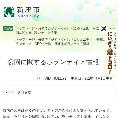
ペ
メ
ー
ニ
ジ
ュ
の
ー
先
を
トップページ
>
分類でさがす
>
くらし
>
道路・公園・水道
>
公園
>
公
現在地
頭
飛
園に関するボランティア情報
で
ば
トップページ
>
分類でさがす
>
くらし
>
コミュニティ・地域活動
>
ボ
す。
し
ランティア・NPO
>
公園に関するボランティア情報
て
本
本
文
公園に関するボランティア情報
文
へ
ページID：0011179
更新日：2020年4月1日更新
ページ内目次
市内の公園は多くのボランティアの皆様により支えられています。
現在、みどりと公園課では以下のボランティアを募集しておりま