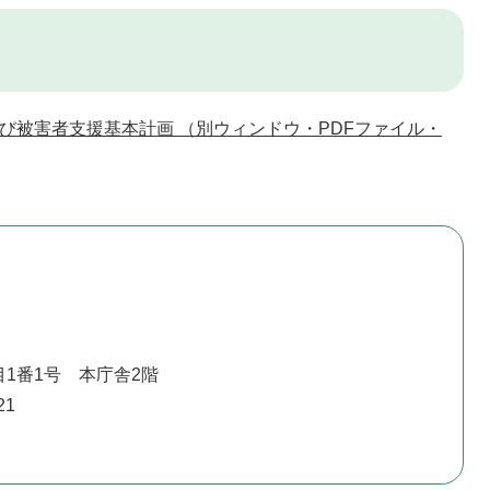
び被害者支援基本計画 （別ウィンドウ・PDFファイル・
1番1号 本庁舎2階
21