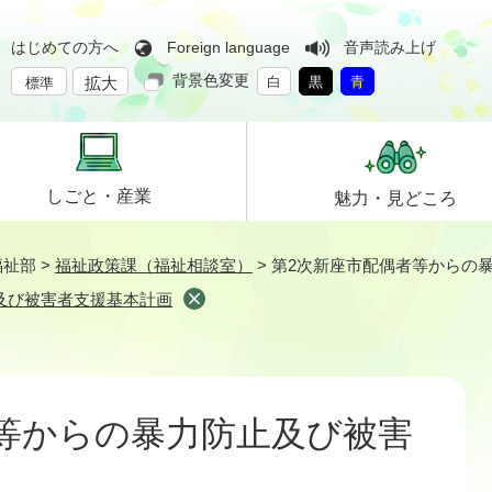
はじめての方へ
Foreign language
音声読み上げ
背景色変更
拡大
白
黒
青
標準
しごと・
産業
魅力・
見どころ
福祉部
>
福祉政策課（福祉相談室）
>
第2次新座市配偶者等からの
及び被害者支援基本計画
等からの暴力防止及び被害