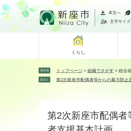
ペ
メ
ー
ニ
本文へ
ジ
ュ
文字サイズ
の
ー
先
を
頭
飛
で
ば
くらし
す。
し
て
本
トップページ
>
組織でさがす
>
総合
現在地
文
第2次新座市配偶者等からの暴力防止
足あと
へ
本
文
第2次新座市配偶者
者支援基本計画