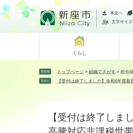
ペ
メ
ー
ニ
本文へ
ジ
ュ
文字サイズ
の
ー
先
を
頭
飛
で
ば
くらし
す。
し
て
本
トップページ
>
組織でさがす
>
総合
現在地
文
【受付は終了しました】令和6年度新
足あと
へ
本
文
【受付は終了しまし
高騰対応非課税世