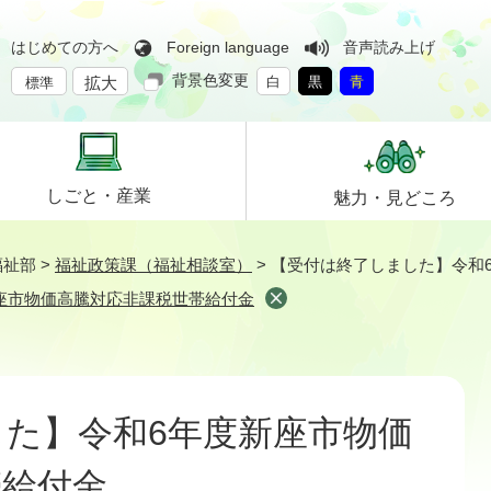
はじめての方へ
Foreign language
音声読み上げ
背景色変更
拡大
白
黒
青
標準
しごと・
産業
魅力・
見どころ
福祉部
>
福祉政策課（福祉相談室）
>
【受付は終了しました】令和
座市物価高騰対応非課税世帯給付金
た】令和6年度新座市物価
帯給付金