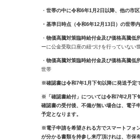
​・
世帯の中に令和6年1月2日以降、他の市
・基準日時点（令和6年12月13日）の世帯
・
物価高騰対策臨時給付金及び価格高騰低
ーに公金受取口座の紐づけを行っていない
・
物価高騰対策臨時給付金及び価格高騰低
世帯
※確認書は令和7年1月下旬以降に発送予定
※「確認書給付」については令和7年2月下
確認書の受付後、不備が無い場合は、電子申
予定となります。
※電子申請を希望される方でスマートフォ
が分かる書類を持参し来庁頂けれは、市保