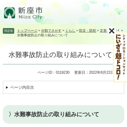
ペ
メ
ー
ニ
ジ
ュ
の
ー
先
を
トップページ
>
分類でさがす
>
くらし
>
防災・防犯
>
災害への備え
>
現在地
頭
飛
水難事故防止の取り組みについて
で
ば
す。
し
本
て
水難事故防止の取り組みについて
文
本
文
へ
ページID：0119230
更新日：2022年8月22日更新
ページ内目次
〉水難事故防止の取り組みについて