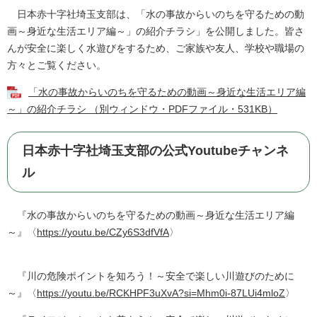
日本赤十字社埼玉支部は、「水の事故からいのちを守るための動
画～身近な生活エリア編～」の紹介チラシ」を公開しました。皆さ
んが安全に楽しく水遊びをするため、ご家族や友人、学校や職場の
方々とご覧ください。
「水の事故からいのちを守るための動画～身近な生活エリア編
～」の紹介チラシ （別ウィンドウ・PDFファイル・531KB）
日本赤十字社埼玉支部の公式Youtubeチャンネ
ル
『水の事故からいのちを守るための動画～身近な生活エリア編
～』〈​
https://youtu.be/CZy6S3dfVfA
〉
『川の危険ポイントを知ろう！～安全で楽しい川遊びのために
～』​〈
https://youtu.be/RCKHPF3uXvA?si=Mhm0i-87LUi4mloZ
〉