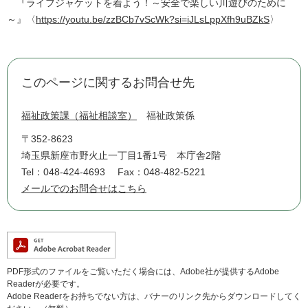
『ライフジャケットを着よう！～安全で楽しい川遊びのために
～』〈
https://youtu.be/zzBCb7vScWk?si=iJLsLppXfh9uBZkS
〉
このページに関するお問合せ先
福祉政策課（福祉相談室）
福祉政策係
〒352-8623
埼玉県新座市野火止一丁目1番1号 本庁舎2階
Tel：048-424-4693
Fax：048-482-5221
メールでのお問合せはこちら
PDF形式のファイルをご覧いただく場合には、Adobe社が提供するAdobe
Readerが必要です。
Adobe Readerをお持ちでない方は、バナーのリンク先からダウンロードしてく