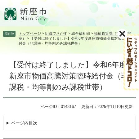
ペ
メ
ー
ニ
ジ
ュ
の
ー
先
を
トップページ
>
組織でさがす
>
総合福祉部
>
福祉政策課（福祉相談
現在地
頭
飛
室）
>
【受付は終了しました】令和6年度新座市物価高騰対策臨時給
で
ば
付金（非課税・均等割のみ課税世帯）
す。
し
て
本
本
【受付は終了しました】令和6年度
文
文
新座市物価高騰対策臨時給付金（非
へ
課税・均等割のみ課税世帯）
ページID：0143167
更新日：2025年1月10日更新
ページ内目次