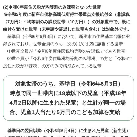
(2)令和6年度住民税が均等割のみ課税となった世帯
※令和5年度に新座市価格高騰低所得世帯重点支援給付金（非課税
〈7万円〉・均等割のみ課税世帯〈10万円〉）の対象世帯で、既に
給付を受けた世帯（未申請や辞退した世帯も含む）は対象外です。
基準日（令和6年6月3日）において、新座市の住民基本台帳に登
録されており、世帯全員のうち、次の⑴又は⑵に該当する世帯
⑴世帯全員が「令和6年度住民税均等割のみ課税」である世帯
⑵世帯員が「令和6年度住民税均等割のみ課税」の方と「令和6年
度住民税が非課税」の方のみで構成されている世帯
対象世帯のうち、基準日（令和6年6月3日）
時点で同一世帯内に18歳以下の児童（平成18年
4月2日以降に生まれた児童）と生計が同一の場
合、児童1人当たり5万円のこども加算を支給
基準日の翌日以降（令和6年6月4日）に生まれた児童（新生児）