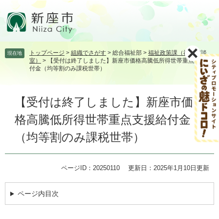
ペ
メ
ー
ニ
ジ
ュ
の
ー
先
を
トップページ
>
組織でさがす
>
総合福祉部
>
福祉政策課（福祉相談
現在地
頭
飛
室）
>
【受付は終了しました】新座市価格高騰低所得世帯重点支援給
で
ば
付金（均等割のみ課税世帯）
す。
し
て
本
本
【受付は終了しました】新座市価
文
文
格高騰低所得世帯重点支援給付金
へ
（均等割のみ課税世帯）
ページID：20250110
更新日：2025年1月10日更新
ページ内目次